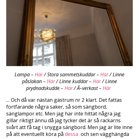
Lampa –
Här
/ Stora sammetskuddar –
Här
/ Linne
påslakan –
Här
/ Linne kuddar –
Här
/ Linne
prydnadskudde –
Här
/ Ã–verkast –
Här
… Och då var nästan gästrum nr 2 klart. Det fattas
fortfarande några saker, så som sängbord,
sänglampor etc. Men jag har inte hittat några jag
gillar riktigt ännu då jag tycker det är så rackarns
svårt att få tag i snygga sängbord. Men jag är lite inne
på att eventuellt köra på
dessa
och sen vägghängda