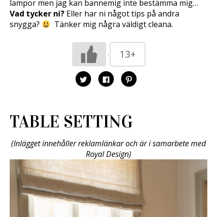
lampor men jag kan bannemig inte bestämma mig…
Vad tycker ni?
Eller har ni något tips på andra
snygga?
Tänker mig några väldigt cleana.
13+
K
K
K
l
l
l
i
i
i
c
c
c
k
k
k
a
a
a
f
f
f
TABLE SETTING
ö
ö
ö
r
r
r
a
a
a
t
t
t
t
t
t
(Inlägget innehåller reklamlänkar och är i samarbete med
d
d
d
Royal Design)
e
e
e
l
l
l
a
a
a
p
p
t
å
å
i
T
F
l
w
a
l
i
c
P
t
e
i
t
b
n
e
o
t
r
o
e