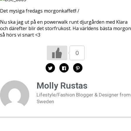
Det mysiga fredags morgonkaffet!! /
Nu ska jag ut på en powerwalk runt djurgården med Klara
och därefter blir det storfrukost. Ha världens bästa morgon
så hörs vi snart <3
0
K
K
K
l
l
l
i
i
i
c
c
c
k
k
k
Molly Rustas
a
a
a
f
f
f
ö
ö
ö
Lifestyle/Fashion Blogger & Designer from
r
r
r
a
a
a
Sweden
t
t
t
t
t
t
d
d
d
e
e
e
l
l
l
a
a
a
p
p
t
å
å
i
T
F
l