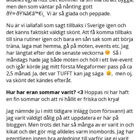
men den som väntar på nånting gott
ðŸ¤·ðŸ¼â€â™€ï¸ Vi är så glada och peppade.
Nu är vi iallafall som sagt tillbaks i Sverige igen och
det känns faktiskt väldigt skönt. Att få komma tillbaks
till sina rutiner igen och bara en sån sak som att börja
träna, laga mat hemma, gå på möten, events etc. Jag
har längtat efter det de senaste veckorna
 Så i
måndags hade jag både möten och höll i ett live-event
och igår körde jag mitt första Megaformer pass på ca
2,5 månad. Ja, det var TUFFT kan jag säga
‚ men oj,
va skönt det kändes efteråt.
Hur har eran sommar varit? <3
Hoppas ni har haft
en fin sommar och att ni hållit er friska och krya!
Jag nämnde ju i mitt tidigare inlägg (som försvann) att
jag varit väldigt dålig på att uppdatera er här på
bloggen. Men trots det har så många av er varit in och
kikat och det gör mig alldeles varm inombords. Jag har
egentligen ingen bra anledning till varför jag ej varit