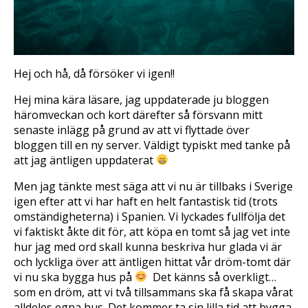
Hej och hå, då försöker vi igen!!
Hej mina kära läsare, jag uppdaterade ju bloggen
häromveckan och kort därefter så försvann mitt
senaste inlägg på grund av att vi flyttade över
bloggen till en ny server. Väldigt typiskt med tanke på
att jag äntligen uppdaterat
Men jag tänkte mest säga att vi nu är tillbaks i Sverige
igen efter att vi har haft en helt fantastisk tid (trots
omständigheterna) i Spanien. Vi lyckades fullfölja det
vi faktiskt åkte dit för, att köpa en tomt så jag vet inte
hur jag med ord skall kunna beskriva hur glada vi är
och lyckliga över att äntligen hittat vår dröm-tomt där
vi nu ska bygga hus på
 Det känns så overkligt…
som en dröm, att vi två tillsammans ska få skapa vårat
alldeles egna hus. Det kommer ta sin lilla tid att bygga,