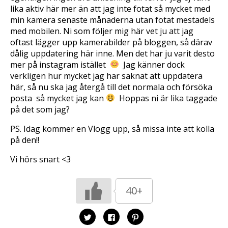
lika aktiv här mer än att jag inte fotat så mycket med
min kamera senaste månaderna utan fotat mestadels
med mobilen. Ni som följer mig här vet ju att jag
oftast lägger upp kamerabilder på bloggen, så därav
dålig uppdatering här inne. Men det har ju varit desto
mer på instagram istället
 Jag känner dock
verkligen hur mycket jag har saknat att uppdatera
här, så nu ska jag återgå till det normala och försöka
posta så mycket jag kan
Hoppas ni är lika taggade
på det som jag?
PS. Idag kommer en Vlogg upp, så missa inte att kolla
på den!!
Vi hörs snart <3
40+
K
K
K
l
l
l
i
i
i