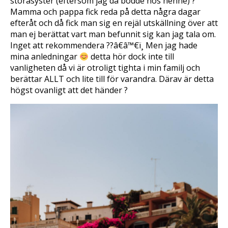
storasyster (eftersom jag då bodde hos henne) ?
Mamma och pappa fick reda på detta några dagar
efteråt och då fick man sig en rejäl utskällning över att
man ej berättat vart man befunnit sig kan jag tala om.
Inget att rekommendera ??â€â™€ï¸ Men jag hade
mina anledningar
 detta hör dock inte till
vanligheten då vi är otroligt tighta i min familj och
berättar ALLT och lite till för varandra. Därav är detta
högst ovanligt att det händer ?