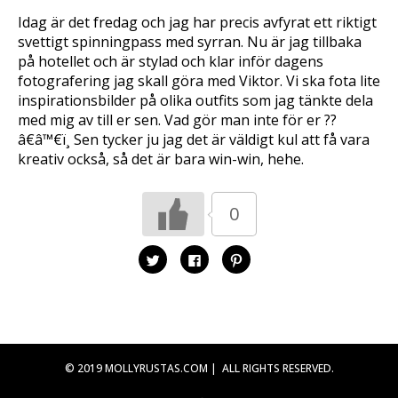
Idag är det fredag och jag har precis avfyrat ett riktigt
svettigt spinningpass med syrran. Nu är jag tillbaka
på hotellet och är stylad och klar inför dagens
fotografering jag skall göra med Viktor. Vi ska fota lite
inspirationsbilder på olika outfits som jag tänkte dela
med mig av till er sen. Vad gör man inte för er ??
â€â™€ï¸ Sen tycker ju jag det är väldigt kul att få vara
kreativ också, så det är bara win-win, hehe.
0
K
K
K
l
l
l
i
i
i
c
c
c
k
k
k
a
a
a
f
f
f
ö
ö
ö
r
r
r
a
a
a
t
t
t
© 2019 MOLLYRUSTAS.COM | ALL RIGHTS RESERVED.
t
t
t
d
d
d
e
e
e