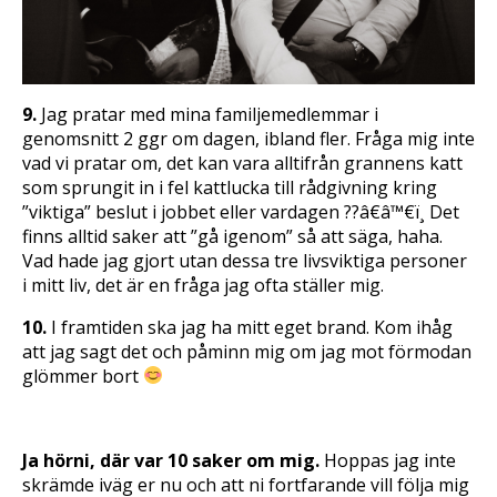
9.
Jag pratar med mina familjemedlemmar i
genomsnitt 2 ggr om dagen, ibland fler. Fråga mig inte
vad vi pratar om, det kan vara alltifrån grannens katt
som sprungit in i fel kattlucka till rådgivning kring
”viktiga” beslut i jobbet eller vardagen ??â€â™€ï¸ Det
finns alltid saker att ”gå igenom” så att säga, haha.
Vad hade jag gjort utan dessa tre livsviktiga personer
i mitt liv, det är en fråga jag ofta ställer mig.
10.
I framtiden ska jag ha mitt eget brand. Kom ihåg
att jag sagt det och påminn mig om jag mot förmodan
glömmer bort
Ja hörni, där var 10 saker om mig.
Hoppas jag inte
skrämde iväg er nu och att ni fortfarande vill följa mig