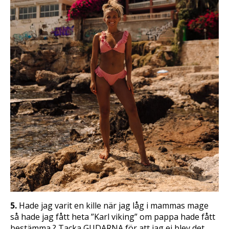
5.
Hade jag varit en kille när jag låg i mammas mage
så hade jag fått heta ”Karl viking” om pappa hade fått
bestämma ? Tacka GUDARNA för att jag ej blev det.