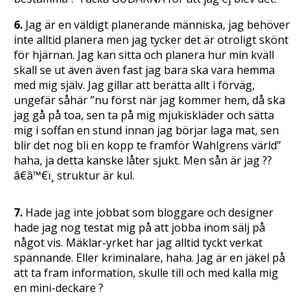
6.
Jag är en väldigt planerande människa, jag behöver
inte alltid planera men jag tycker det är otroligt skönt
för hjärnan. Jag kan sitta och planera hur min kväll
skall se ut även även fast jag bara ska vara hemma
med mig själv. Jag gillar att berätta allt i förväg,
ungefär såhär ”nu först när jag kommer hem, då ska
jag gå på toa, sen ta på mig mjukiskläder och sätta
mig i soffan en stund innan jag börjar laga mat, sen
blir det nog bli en kopp te framför Wahlgrens värld”
haha, ja detta kanske låter sjukt. Men sån är jag ??
â€â™€ï¸ struktur är kul.
7.
Hade jag inte jobbat som bloggare och designer
hade jag nog testat mig på att jobba inom sälj på
något vis. Mäklar-yrket har jag alltid tyckt verkat
spännande. Eller kriminalare, haha. Jag är en jäkel på
att ta fram information, skulle till och med kalla mig
en mini-deckare ?