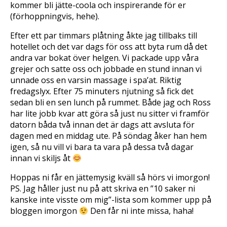
kommer bli jätte-coola och inspirerande för er
(förhoppningvis, hehe).
Efter ett par timmars plåtning åkte jag tillbaks till
hotellet och det var dags för oss att byta rum då det
andra var bokat över helgen. Vi packade upp våra
grejer och satte oss och jobbade en stund innan vi
unnade oss en varsin massage i spa’at. Riktig
fredagslyx. Efter 75 minuters njutning så fick det
sedan bli en sen lunch på rummet. Både jag och Ross
har lite jobb kvar att göra så just nu sitter vi framför
datorn båda två innan det är dags att avsluta för
dagen med en middag ute. På söndag åker han hem
igen, så nu vill vi bara ta vara på dessa två dagar
innan vi skiljs åt
Hoppas ni får en jättemysig kväll så hörs vi imorgon!
PS. Jag håller just nu på att skriva en ”10 saker ni
kanske inte visste om mig”-lista som kommer upp på
bloggen imorgon
Den får ni inte missa, haha!