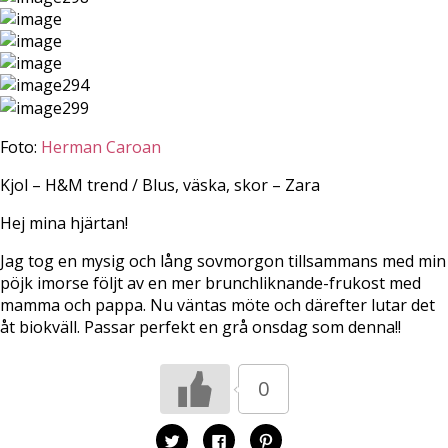
Foto:
Herman Caroan
Kjol – H&M trend / Blus, väska, skor – Zara
Hej mina hjärtan!
Jag tog en mysig och lång sovmorgon tillsammans med min
pöjk imorse följt av en mer brunchliknande-frukost med
mamma och pappa. Nu väntas möte och därefter lutar det
åt biokväll. Passar perfekt en grå onsdag som denna!!
0
K
K
K