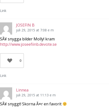
t
t
t
f
t
n
ö
f
y
Link
n
ö
t
s
n
t
t
s
f
e
t
ö
r
e
n
JOSEFIN B
)
r
s
)
t
juli 29, 2015 at 7:08 e m
e
r
)
SÃ¥ snygga bilder Molly! kram
http://www.joseefiinb.devote.se
0
Link
Linnea
juli 29, 2015 at 11:13 e m
SÃ¥ snyggt! Skorna Ã¤r en favorit