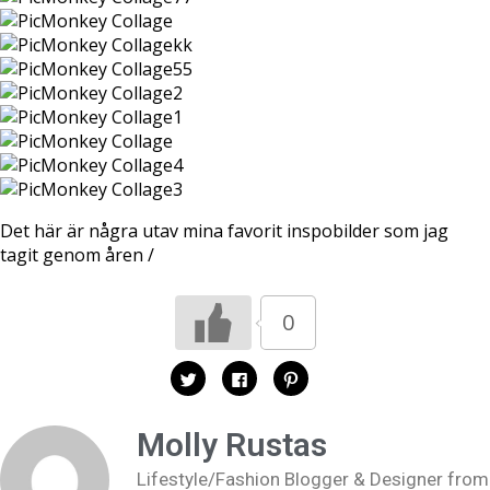
Det här är några utav mina favorit inspobilder som jag
tagit genom åren /
0
K
K
K
l
l
l
i
i
i
c
c
c
k
k
k
Molly Rustas
a
a
a
f
f
f
ö
ö
ö
Lifestyle/Fashion Blogger & Designer from
r
r
r