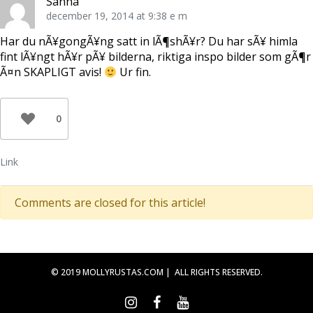
Sanna
december 19, 2014 at 9:38 e m
Har du nÃ¥gongÃ¥ng satt in lÃ¶shÃ¥r? Du har sÃ¥ himla
fint lÃ¥ngt hÃ¥r pÃ¥ bilderna, riktiga inspo bilder som gÃ¶r
Ã¤n SKAPLIGT avis!
Ur fin.
0
Link
Comments are closed for this article!
© 2019 MOLLYRUSTAS.COM | ALL RIGHTS RESERVED.