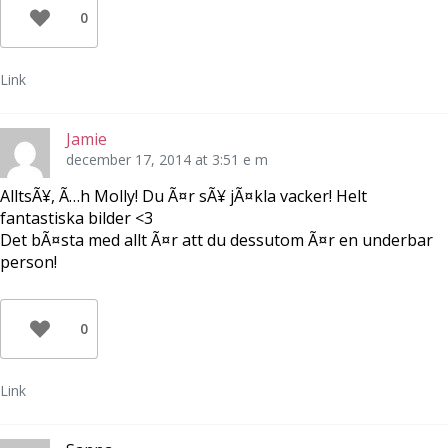
0
Link
Jamie
december 17, 2014 at 3:51 e m
AlltsÃ¥, Ã…h Molly! Du Ã¤r sÃ¥ jÃ¤kla vacker! Helt
fantastiska bilder <3
Det bÃ¤sta med allt Ã¤r att du dessutom Ã¤r en underbar
person!
0
Link