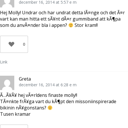
december 16, 2014 at 5:57 e m
)
r
s
)
t
e
Hej Molly! Undrar och har undrat detta lÃ¤nge och det Ã¤r
r
)
vart kan man hitta ett sÃ¥nt dÃ¤r gummiband att kÃ¶pa
som du anvÃ¤nder bla i appen?
Stor kram!!
0
Link
Greta
december 16, 2014 at 6:28 e m
Ã…Ã¥Ã¥ hej vÃ¤rldens finaste molly!!
TÃ¤nkte frÃ¥ga vart du kÃ¶pt den missoniinspirerade
bikinin nÃ¥gonstans?
Tusen kramar