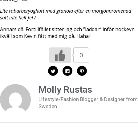
Lite rabarberyoghurt med granola efter en morgonpromenad
satt inte helt fel /
Annars då. Förtillfället sitter jag och ”laddar” inför hockeyn
ikväll som Kevin fått med mig på. Haha!!
0
K
K
K
l
l
l
i
i
i
c
c
c
k
k
k
Molly Rustas
a
a
a
f
f
f
ö
ö
ö
Lifestyle/Fashion Blogger & Designer from
r
r
r
a
a
a
Sweden
t
t
t
t
t
t
d
d
d
e
e
e
l
l
l
a
a
a
p
p
t
å
å
i
T
F
l