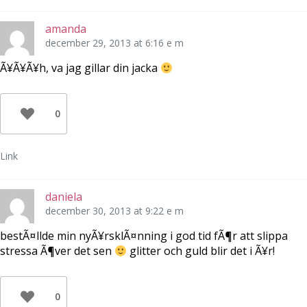
amanda
december 29, 2013 at 6:16 e m
Ã¥Ã¥Ã¥h, va jag gillar din jacka
0
Link
daniela
december 30, 2013 at 9:22 e m
bestÃ¤llde min nyÃ¥rsklÃ¤nning i god tid fÃ¶r att slippa
stressa Ã¶ver det sen
glitter och guld blir det i Ã¥r!
0