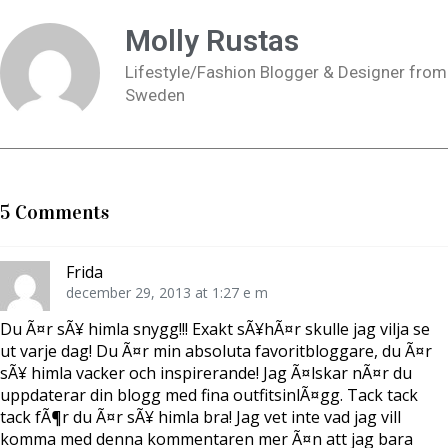
i
i
i
c
c
c
k
k
k
Molly Rustas
a
a
a
f
f
f
ö
ö
ö
Lifestyle/Fashion Blogger & Designer from
r
r
r
a
a
a
Sweden
t
t
t
t
t
t
d
d
d
e
e
e
l
l
l
a
a
a
p
p
t
å
å
i
T
F
l
w
a
l
5 Comments
i
c
P
t
e
i
t
b
n
e
o
t
r
o
e
Frida
(
k
r
Ö
(
e
december 29, 2013 at 1:27 e m
p
Ö
s
p
p
t
n
p
(
Du Ã¤r sÃ¥ himla snygg!!! Exakt sÃ¥hÃ¤r skulle jag vilja se
a
n
Ö
ut varje dag! Du Ã¤r min absoluta favoritbloggare, du Ã¤r
s
a
p
i
s
p
sÃ¥ himla vacker och inspirerande! Jag Ã¤lskar nÃ¤r du
e
i
n
t
e
a
uppdaterar din blogg med fina outfitsinlÃ¤gg. Tack tack
t
t
s
n
t
i
tack fÃ¶r du Ã¤r sÃ¥ himla bra! Jag vet inte vad jag vill
y
n
e
t
y
t
komma med denna kommentaren mer Ã¤n att jag bara
t
t
t