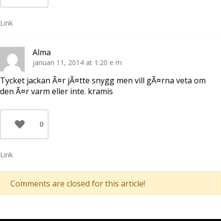
Link
Alma
januari 11, 2014 at 1:20 e m
Tycket jackan Ã¤r jÃ¤tte snygg men vill gÃ¤rna veta om
den Ã¤r varm eller inte. kramis
0
Link
Comments are closed for this article!