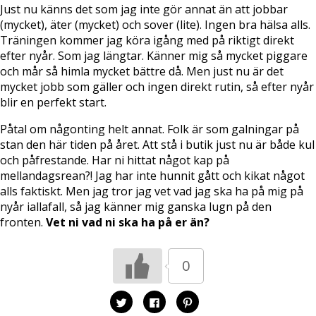
Just nu känns det som jag inte gör annat än att jobbar
(mycket), äter (mycket) och sover (lite). Ingen bra hälsa alls.
Träningen kommer jag köra igång med på riktigt direkt
efter nyår. Som jag längtar. Känner mig så mycket piggare
och mår så himla mycket bättre då. Men just nu är det
mycket jobb som gäller och ingen direkt rutin, så efter nyår
blir en perfekt start.
Påtal om någonting helt annat. Folk är som galningar på
stan den här tiden på året. Att stå i butik just nu är både kul
och påfrestande. Har ni hittat något kap på
mellandagsrean?! Jag har inte hunnit gått och kikat något
alls faktiskt. Men jag tror jag vet vad jag ska ha på mig på
nyår iallafall, så jag känner mig ganska lugn på den
fronten.
Vet ni vad ni ska ha på er än?
0
K
K
K
l
l
l