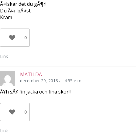
f
t
n
Ã¤lskar det du gÃ¶r!
ö
f
y
Du Ã¤r bÃ¤st!
n
ö
t
s
n
t
Kram
t
s
f
e
t
ö
r
e
n
)
r
s
)
t
e
0
r
)
Link
MATILDA
december 29, 2013 at 4:55 e m
Ã¥h sÃ¥ fin jacka och fina skor!!!
0
Link