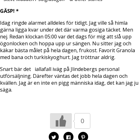
GÄSP! *
Idag ringde alarmet alldeles för tidigt. Jag ville så himla
gärna ligga kvar under det där varma gosiga täcket. Men
nej. Redan klockan 05:00 var det dags för mig att slå upp
ögonlocken och hoppa upp ur sängen. Nu sitter jag och
käkar bästa målet på hela dagen, frukost. Favorit Granola
med bana och turkiskyoghurt. Jag tröttnar aldrig.
Snart bär det iallafall iväg på Jlindebergs personal
utförsäljning. Därefter väntas det jobb hela dagen och
kvällen. Jag är en inte en pigg människa idag, det kan jag ju
säga.
0
K
K
K
l
l
l