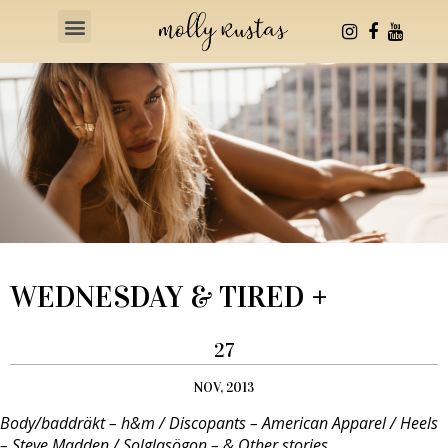
Health & Fitness
WEDNESDAY & TIRED +
27
NOV, 2013
Body/baddräkt – h&m / Discopants – American Apparel / Heels
– Steve Madden / Solglasögon – & Other stories