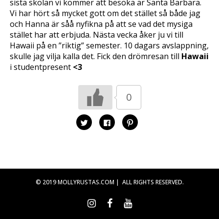
sista skolan vi kommer att besöka är Santa Barbara.
p
p
t
n
p
(
Vi har hört så mycket gott om det stället så både jag
a
n
Ö
s
a
p
och Hanna är såå nyfikna på att se vad det mysiga
i
s
p
e
i
n
stället har att erbjuda. Nästa vecka åker ju vi till
t
e
a
t
t
s
Hawaii på en ”riktig” semester. 10 dagars avslappning,
n
t
i
skulle jag vilja kalla det. Fick den drömresan till
Hawaii
y
n
e
t
y
t
i studentpresent
<3
t
t
t
f
t
n
ö
f
y
n
ö
t
s
n
t
0
t
s
f
e
t
ö
r
e
n
)
r
s
)
t
K
K
K
e
l
l
l
r
i
i
i
)
c
c
c
k
k
k
a
a
a
f
f
f
ö
ö
ö
r
r
r
a
a
a
t
t
t
© 2019 MOLLYRUSTAS.COM | ALL RIGHTS RESERVED.
t
t
t
d
d
d
e
e
e
l
l
l
a
a
a
p
p
t