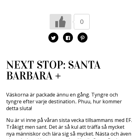
0
K
K
K
l
l
l
i
i
i
c
c
c
k
k
k
a
a
a
f
f
f
NEXT STOP: SANTA
ö
ö
ö
r
r
r
a
a
a
BARBARA +
t
t
t
t
t
t
d
d
d
e
e
e
l
l
l
a
a
a
Väskorna är packade ännu en gång. Tyngre och
p
p
t
å
å
i
tyngre efter varje destination.. Phuu, hur kommer
T
F
l
w
a
l
detta sluta!
i
c
P
t
e
i
t
b
n
Nu är vi inne på våran sista vecka tillsammans med EF.
e
o
t
r
o
e
Tråkigt men sant. Det är så kul att träffa så mycket
(
k
r
nya människor och lära sig så mycket. Nästa och även
Ö
(
e
p
Ö
s