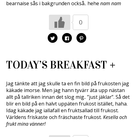
bearnaise sås i bakgrunden också.. hehe
nam nam
0
K
K
K
l
l
l
i
i
i
c
c
c
k
k
k
a
a
a
f
f
f
TODAY’S BREAKFAST +
ö
ö
ö
r
r
r
a
a
a
t
t
t
t
t
t
d
d
d
Jag tänkte att jag skulle ta en fin bild på frukosten jag
e
e
e
l
l
l
käkade imorse. Men jag hann tyvärr äta upp nästan
a
a
a
p
p
t
allt på tallriken innan det slog mig.. ”just jäklar”. Så det
å
å
i
blir en bild på en halvt uppäten frukost istället, haha.
T
F
l
w
a
l
Idag käkade jag iallafall en fruktsallad till frukost.
i
c
P
t
e
i
Världens friskaste och fräschaste frukost.
Kesella och
t
b
n
e
o
t
frukt mina vänner!
r
o
e
(
k
r
Ö
(
e
p
Ö
s