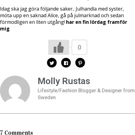
Idag ska jag göra följande saker.. Julhandla med syster,
möta upp en saknad Alice, gå på julmarknad och sedan
förmodligen en liten utgång!
har en fin lördag framför
mig
0
K
K
K
l
l
l
i
i
i
c
c
c
k
k
k
Molly Rustas
a
a
a
f
f
f
ö
ö
ö
Lifestyle/Fashion Blogger & Designer from
r
r
r
a
a
a
Sweden
t
t
t
t
t
t
d
d
d
e
e
e
l
l
l
a
a
a
p
p
t
å
å
i
T
F
l
w
a
l
7 Comments
i
c
P