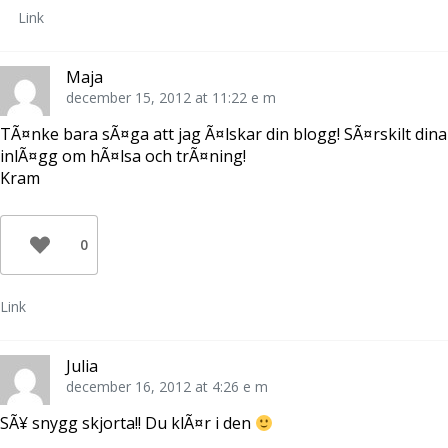
Link
Maja
december 15, 2012 at 11:22 e m
TÃ¤nke bara sÃ¤ga att jag Ã¤lskar din blogg! SÃ¤rskilt dina
inlÃ¤gg om hÃ¤lsa och trÃ¤ning!
Kram
0
Link
Julia
december 16, 2012 at 4:26 e m
SÃ¥ snygg skjorta!! Du klÃ¤r i den