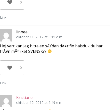
0
Link
linnea
oktober 11, 2012 at 9:15 e m
Hej vart kan jag hitta en sÃ¥dan dÃ¤r fin halsduk du har
frÃ¥n mÃ¤rket SVENSK??
0
Link
Kristiane
oktober 12, 2012 at 6:49 e m