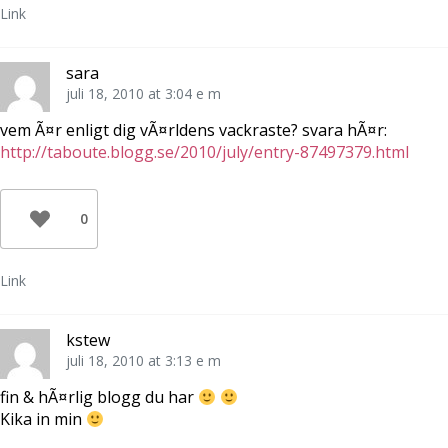
s
n
t
Link
t
s
f
e
t
ö
r
e
n
)
r
s
)
t
sara
e
r
juli 18, 2010 at 3:04 e m
)
vem Ã¤r enligt dig vÃ¤rldens vackraste? svara hÃ¤r:
http://taboute.blogg.se/2010/july/entry-87497379.html
0
Link
kstew
juli 18, 2010 at 3:13 e m
fin & hÃ¤rlig blogg du har
Kika in min