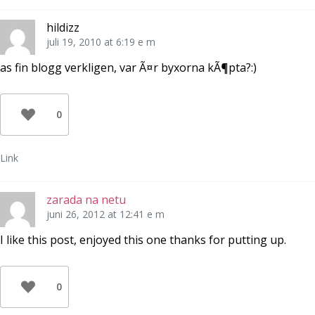
hildizz
juli 19, 2010 at 6:19 e m
as fin blogg verkligen, var Ã¤r byxorna kÃ¶pta?:)
0
Link
zarada na netu
juni 26, 2012 at 12:41 e m
I like this post, enjoyed this one thanks for putting up.
0