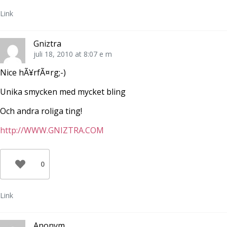
Link
Gniztra
juli 18, 2010 at 8:07 e m
Nice hÃ¥rfÃ¤rg;-)
Unika smycken med mycket bling
Och andra roliga ting!
http://WWW.GNIZTRA.COM
0
Link
Anonym.