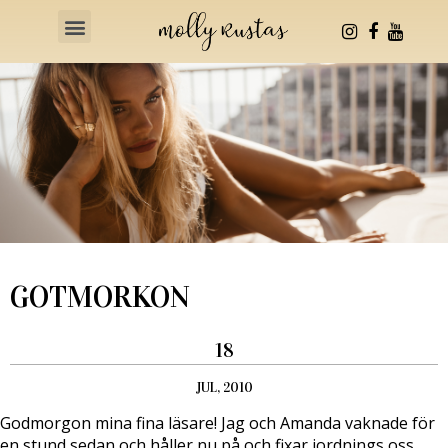
Health & Fitness
GOTMORKON
18
JUL, 2010
Godmorgon mina fina läsare! Jag och Amanda vaknade för
en stund sedan och håller nu på och fixar iordnings oss