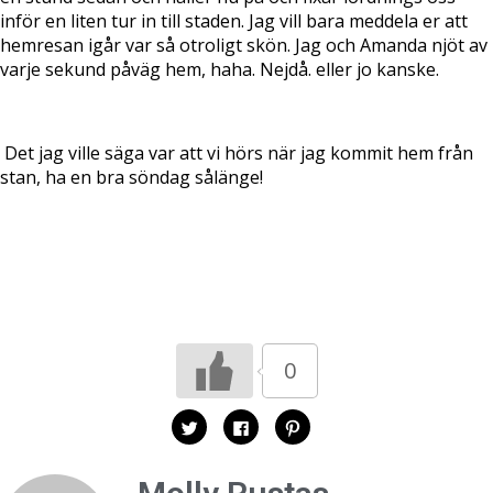
inför en liten tur in till staden. Jag vill bara meddela er att
hemresan igår var så otroligt skön. Jag och Amanda njöt av
varje sekund påväg hem, haha. Nejdå. eller jo kanske.
Det jag ville säga var att vi hörs när jag kommit hem från
stan, ha en bra söndag sålänge!
0
K
K
K
l
l
l
i
i
i
c
c
c
k
k
k
a
a
a