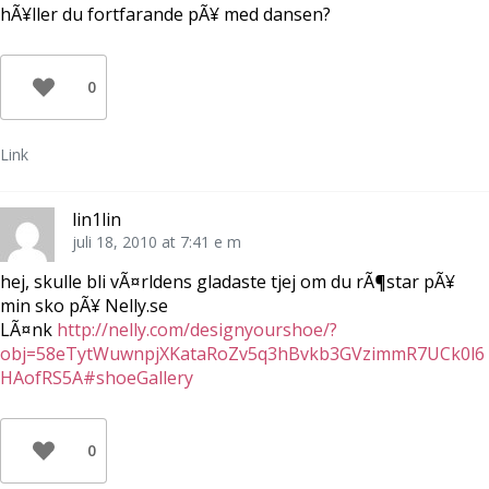
hÃ¥ller du fortfarande pÃ¥ med dansen?
0
Link
lin1lin
juli 18, 2010 at 7:41 e m
hej, skulle bli vÃ¤rldens gladaste tjej om du rÃ¶star pÃ¥
min sko pÃ¥ Nelly.se
LÃ¤nk
http://nelly.com/designyourshoe/?
obj=58eTytWuwnpjXKataRoZv5q3hBvkb3GVzimmR7UCk0l6
HAofRS5A#shoeGallery
0