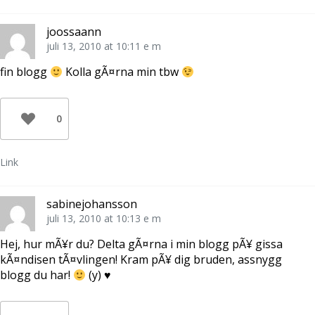
joossaann
juli 13, 2010 at 10:11 e m
fin blogg
Kolla gÃ¤rna min tbw
0
Link
sabinejohansson
juli 13, 2010 at 10:13 e m
Hej, hur mÃ¥r du? Delta gÃ¤rna i min blogg pÃ¥ gissa
kÃ¤ndisen tÃ¤vlingen! Kram pÃ¥ dig bruden, assnygg
blogg du har!
(y)
♥