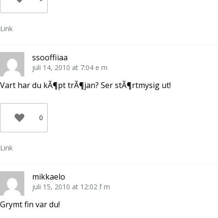
Link
ssooffiiaa
juli 14, 2010 at 7:04 e m
Vart har du kÃ¶pt trÃ¶jan? Ser stÃ¶rtmysig ut!
0
Link
mikkaelo
juli 15, 2010 at 12:02 f m
Grymt fin var du!