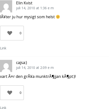
Elin Kvist
juli 14, 2010 at 1:36 e m
lÃ¥ter ju hur mysigt som helst
0
Link
cajsa:)
juli 14, 2010 at 2:09 e m
vart Ã¤r den grÃ¥a munktrÃ¶jjan kÃ¶pt:)!
0
Link