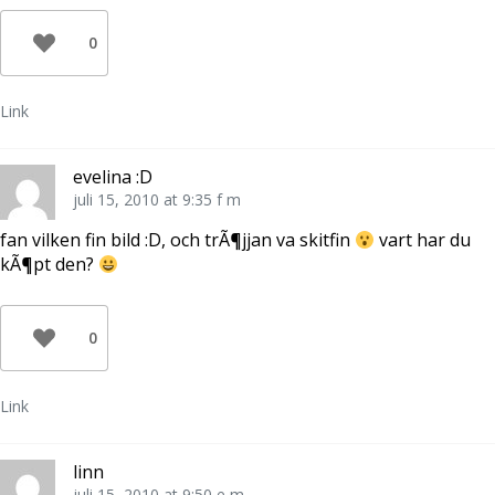
0
Link
evelina :D
juli 15, 2010 at 9:35 f m
fan vilken fin bild :D, och trÃ¶jjan va skitfin
vart har du
kÃ¶pt den?
0
Link
linn
juli 15, 2010 at 9:50 e m