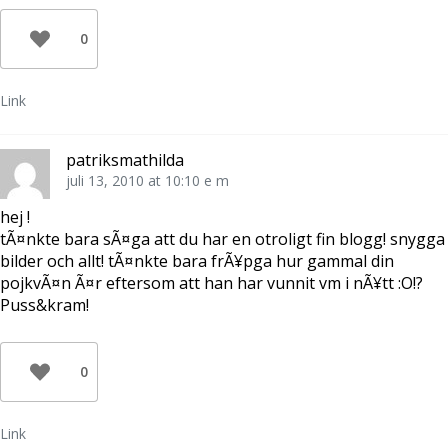
0
Link
patriksmathilda
juli 13, 2010 at 10:10 e m
hej !
tÃ¤nkte bara sÃ¤ga att du har en otroligt fin blogg! snygga
bilder och allt! tÃ¤nkte bara frÃ¥pga hur gammal din
pojkvÃ¤n Ã¤r eftersom att han har vunnit vm i nÃ¥tt :O!?
Puss&kram!
0
Link