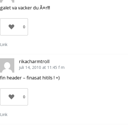
galet va vacker du Ã¤r!!!
0
Link
rikacharmtroll
juli 14, 2010 at 11:45 f m
fin header – finasat hitils ! =)
0
Link