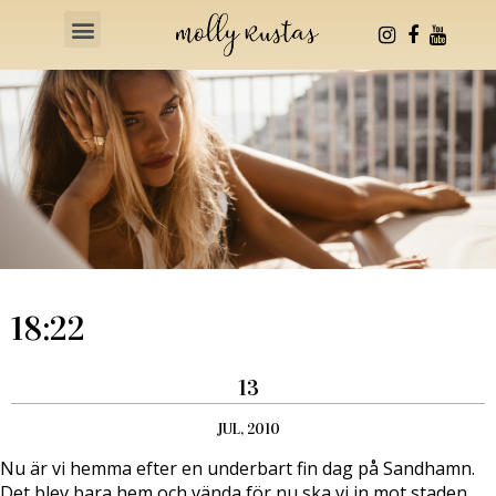
Health & Fitness
18:22
13
JUL, 2010
Nu är vi hemma efter en underbart fin dag på Sandhamn.
Det blev bara hem och vända för nu ska vi in mot staden