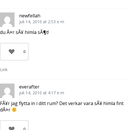
newfellah
juli 14, 2010 at 2:53 e m
du Ã¤r sÃ¥ himla sÃ¶t!
0
Link
everafter
juli 14, 2010 at 4:17 e m
FÃ¥r jag flytta in i ditt rum? Det verkar vara sÃ¥ himla fint
dÃ¤r
0