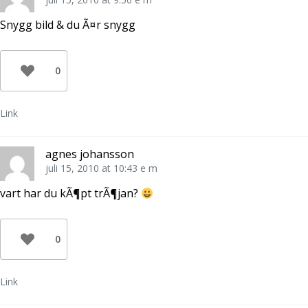
Snygg bild & du Ã¤r snygg
0
Link
agnes johansson
juli 15, 2010 at 10:43 e m
vart har du kÃ¶pt trÃ¶jan?
0
Link