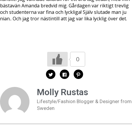
bästavän Amanda bredvid mig. Gårdagen var riktigt trevlig
och studenterna var fina och lyckliga! Själv slutade man ju
nian.. Och jag tror nästintill att jag var lika lycklig över det.
0
K
K
K
l
l
l
i
i
i
c
c
c
k
k
k
Molly Rustas
a
a
a
f
f
f
ö
ö
ö
Lifestyle/Fashion Blogger & Designer from
r
r
r
a
a
a
Sweden
t
t
t
t
t
t
d
d
d
e
e
e
l
l
l
a
a
a
p
p
t