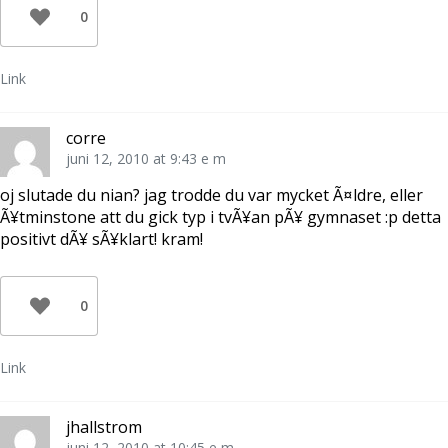
0
Link
corre
juni 12, 2010 at 9:43 e m
oj slutade du nian? jag trodde du var mycket Ã¤ldre, eller
Ã¥tminstone att du gick typ i tvÃ¥an pÃ¥ gymnaset :p detta
positivt dÃ¥ sÃ¥klart! kram!
0
Link
jhallstrom
juni 12, 2010 at 10:45 e m