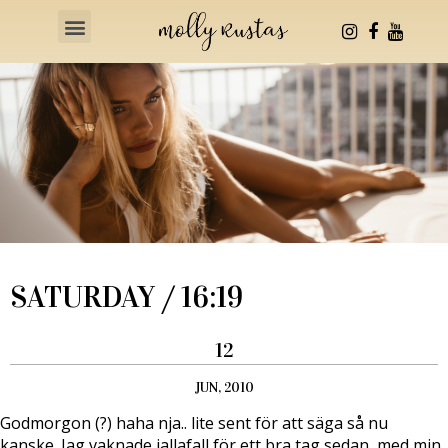
Health & Fitness
SATURDAY / 16:19
12
JUN, 2010
Godmorgon (?) haha nja.. lite sent för att säga så nu
kanske. Jag vaknade iallafall för ett bra tag sedan, med min