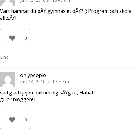
Vart hamnar du pÃ¥ gymnasiet dÃ¥? (: Program och skola
alltsÃ¥!
0
Link
onlypeople
juni 14, 2010 at 1:37 e m
vad glad tjejen bakom dig sÃ¥g ut, Hahah
gillar bloggen!1
0