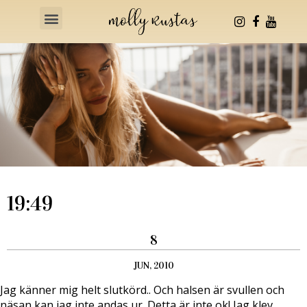
Health & Fitness
19:49
8
JUN, 2010
Jag känner mig helt slutkörd.. Och halsen är svullen och
näsan kan jag inte andas ur. Detta är inte ok! Jag klev