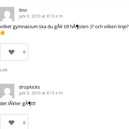
t
s
f
e
t
ö
r
e
n
linn
)
r
s
)
t
juni 9, 2010 at 8:13 e m
e
r
)
vilket gymnasium ska du gÃ¥ till hÃ¶sten :)? och vilken linje?
0
Link
dropkicks
juni 9, 2010 at 8:15 e m
det lÃ¥ter gÃ¶tt!
0