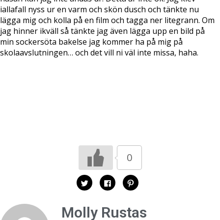
iallafall nyss ur en varm och skön dusch och tänkte nu
lägga mig och kolla på en film och tagga ner litegrann. Om
jag hinner ikväll så tänkte jag även lägga upp en bild på
min sockersöta bakelse jag kommer ha på mig på
skolaavslutningen… och det vill ni väl inte missa, haha.
0
K
K
K
l
l
l
i
i
i
c
c
c
k
k
k
Molly Rustas
a
a
a
f
f
f