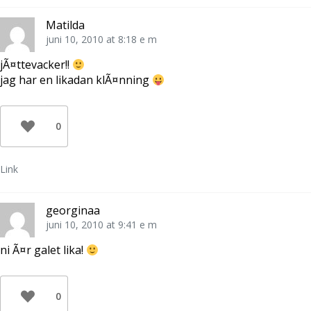
Matilda
juni 10, 2010 at 8:18 e m
jÃ¤ttevacker!!
jag har en likadan klÃ¤nning
0
Link
georginaa
juni 10, 2010 at 9:41 e m
ni Ã¤r galet lika!
0