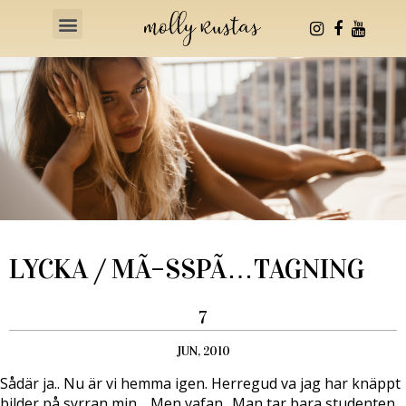
Health & Fitness
LYCKA / MÃ–SSPÃ…TAGNING
7
JUN, 2010
Sådär ja.. Nu är vi hemma igen. Herregud va jag har knäppt
bilder på syrran min… Men vafan.. Man tar bara studenten