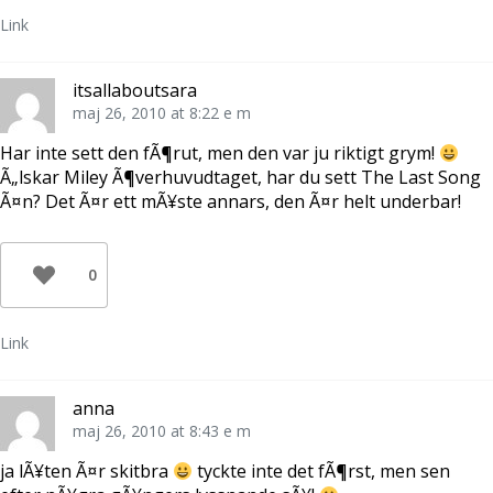
Link
itsallaboutsara
maj 26, 2010 at 8:22 e m
Har inte sett den fÃ¶rut, men den var ju riktigt grym!
Ã„lskar Miley Ã¶verhuvudtaget, har du sett The Last Song
Ã¤n? Det Ã¤r ett mÃ¥ste annars, den Ã¤r helt underbar!
0
Link
anna
maj 26, 2010 at 8:43 e m
ja lÃ¥ten Ã¤r skitbra
tyckte inte det fÃ¶rst, men sen