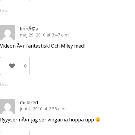
Link
linnÃ©a
maj 29, 2010 at 3:47 e m
Videon Ã¤r fantastisk! Och Miley med!
0
Link
milldred
juni 4, 2010 at 2:53 e m
Ryyyser nÃ¤r jag ser vingarna hoppa upp