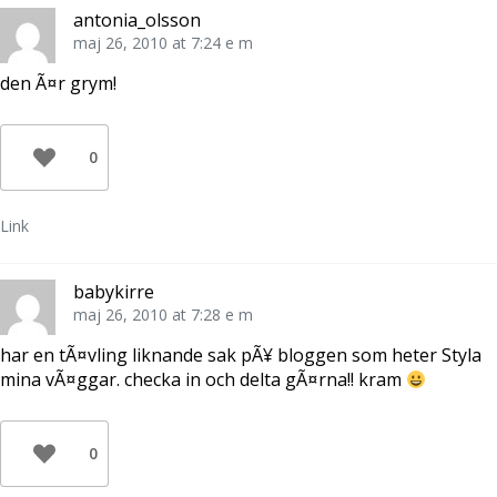
antonia_olsson
maj 26, 2010 at 7:24 e m
den Ã¤r grym!
0
Link
babykirre
maj 26, 2010 at 7:28 e m
har en tÃ¤vling liknande sak pÃ¥ bloggen som heter Styla
mina vÃ¤ggar. checka in och delta gÃ¤rna!! kram
0