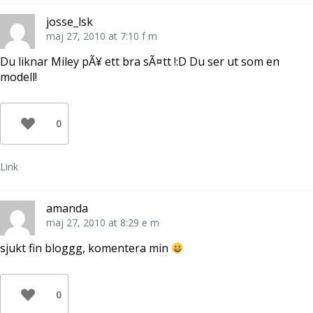
josse_lsk
maj 27, 2010 at 7:10 f m
Du liknar Miley pÃ¥ ett bra sÃ¤tt !:D Du ser ut som en
modell!
0
Link
amanda
maj 27, 2010 at 8:29 e m
sjukt fin bloggg, komentera min
0