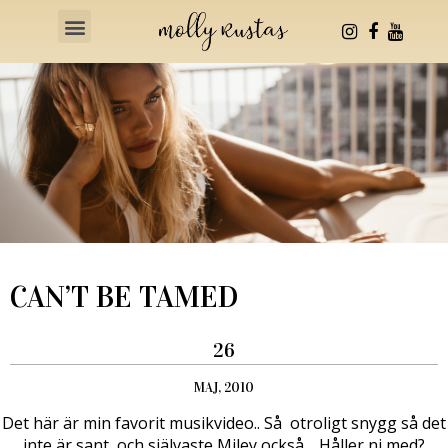
Health & Fitness
CAN’T BE TAMED
26
MAJ, 2010
Det här är min favorit musikvideo.. Så otroligt snygg så det
inte är sant, och självaste Miley också… Håller ni med?