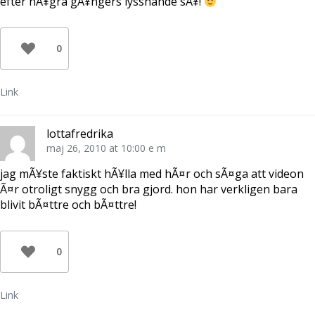
efter nÃ¥gra gÃ¥ngers lyssnande sÃ¥!
0
Link
lottafredrika
maj 26, 2010 at 10:00 e m
jag mÃ¥ste faktiskt hÃ¥lla med hÃ¤r och sÃ¤ga att videon
Ã¤r otroligt snygg och bra gjord. hon har verkligen bara
blivit bÃ¤ttre och bÃ¤ttre!
0
Link