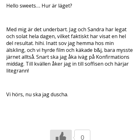
t
t
t
t
e
a
t
t
t
Hello sweets…. Hur är läget?
t
t
s
d
d
d
n
t
i
e
e
e
y
n
e
l
l
l
t
y
t
a
a
a
t
t
t
p
p
t
f
t
n
å
å
i
Med mig är det underbart. Jag och Sandra har legat
ö
f
y
T
F
l
n
ö
t
w
a
l
och solat hela dagen, vilket faktiskt har visat en hel
s
n
t
i
c
P
t
s
f
t
e
i
del resultat. hihi. Inatt sov jag hemma hos min
e
t
ö
t
b
n
r
e
n
älskling, och vi hyrde film och käkade b&j, bara mysste
e
o
t
)
r
s
r
o
e
)
t
järnet alltså. Snart ska jag åka iväg på Konfirmations
(
k
r
e
Ö
(
e
r
middag. Till kvällen åker jag in till soffisen och härjar
p
Ö
s
)
p
p
t
litegrann!
n
p
(
a
n
Ö
s
a
p
i
s
p
e
i
n
t
e
a
Vi hörs, nu ska jag duscha.
t
t
s
n
t
i
y
n
e
t
y
t
t
t
t
f
t
n
ö
f
y
n
ö
t
s
n
t
t
s
f
e
t
ö
r
e
n
0
)
r
s