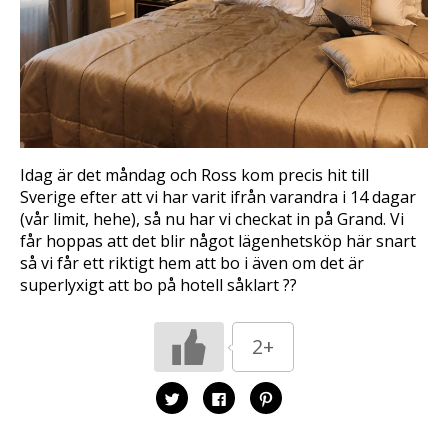
Idag är det måndag och Ross kom precis hit till
Sverige efter att vi har varit ifrån varandra i 14 dagar
(vår limit, hehe), så nu har vi checkat in på Grand. Vi
får hoppas att det blir något lägenhetsköp här snart
så vi får ett riktigt hem att bo i även om det är
superlyxigt att bo på hotell såklart ??
2+
K
K
K
l
l
l
i
i
i
c
c
c
k
k
k