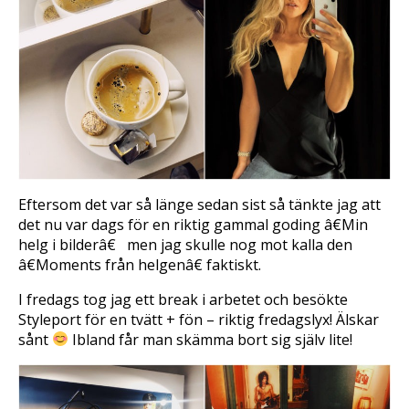
Eftersom det var så länge sedan sist så tänkte jag att
det nu var dags för en riktig gammal goding â€Min
helg i bilderâ€
men jag skulle nog mot kalla den
â€Moments från helgenâ€ faktiskt.
I fredags tog jag ett break i arbetet och besökte
Styleport för en tvätt + fön – riktig fredagslyx! Älskar
sånt
 Ibland får man skämma bort sig själv lite!