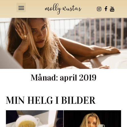
Health & Fitness
Månad: april 2019
MIN HELG I BILDER