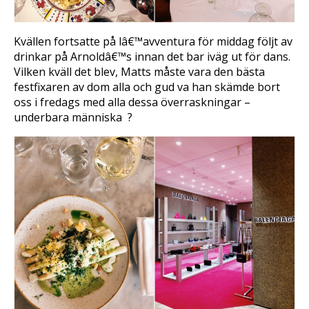
Kvällen fortsatte på lâ€™avventura för middag följt av
drinkar på Arnoldâ€™s innan det bar iväg ut för dans.
Vilken kväll det blev, Matts måste vara den bästa
festfixaren av dom alla och gud va han skämde bort
oss i fredags med alla dessa överraskningar –
underbara människa ?