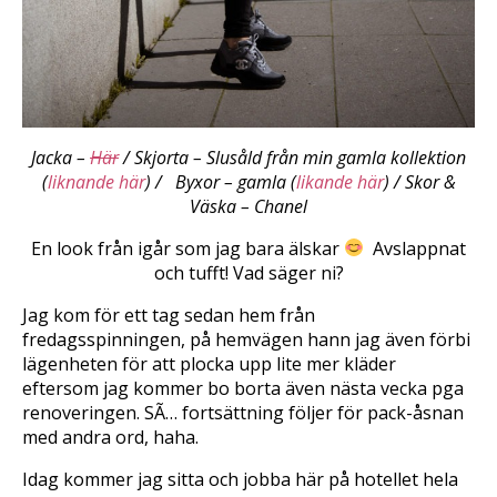
Jacka –
Här
/ Skjorta – Slusåld från min gamla kollektion
(
liknande här
) / Byxor – gamla (
likande här
) / Skor &
Väska – Chanel
En look från igår som jag bara älskar
 Avslappnat
och tufft! Vad säger ni?
Jag kom för ett tag sedan hem från
fredagsspinningen, på hemvägen hann jag även förbi
lägenheten för att plocka upp lite mer kläder
eftersom jag kommer bo borta även nästa vecka pga
renoveringen. SÃ… fortsättning följer för pack-åsnan
med andra ord, haha.
Idag kommer jag sitta och jobba här på hotellet hela