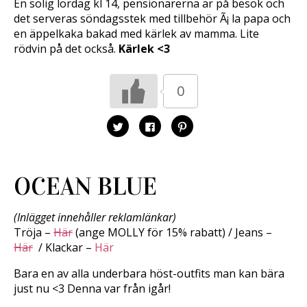
En solig lördag kl 14, pensionärerna är på besök och
det serveras söndagsstek med tillbehör Ã¡ la papa och
en äppelkaka bakad med kärlek av mamma. Lite
rödvin på det också.
Kärlek <3
0
K
K
K
l
l
l
i
i
i
c
c
c
k
k
k
a
a
a
f
f
f
OCEAN BLUE
ö
ö
ö
r
r
r
a
a
a
t
t
t
t
t
t
(Inlägget innehåller reklamlänkar)
d
d
d
Tröja –
Här
(ange MOLLY för 15% rabatt) / Jeans –
e
e
e
l
l
l
Här
/ Klackar –
Här
a
a
a
p
p
t
å
å
i
Bara en av alla underbara höst-outfits man kan bära
T
F
l
w
a
l
just nu <3 Denna var från igår!
i
c
P
t
e
i
t
b
n