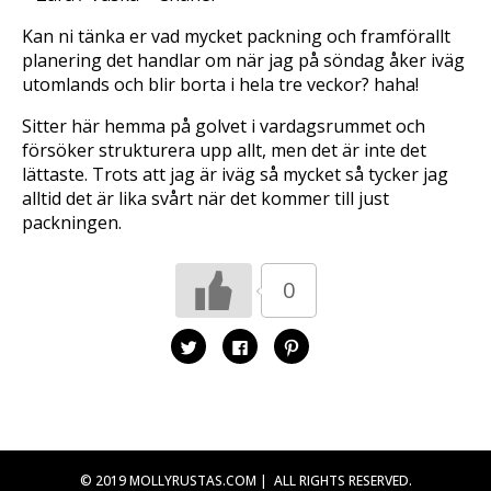
Kan ni tänka er vad mycket packning och framförallt
planering det handlar om när jag på söndag åker iväg
utomlands och blir borta i hela tre veckor? haha!
Sitter här hemma på golvet i vardagsrummet och
försöker strukturera upp allt, men det är inte det
lättaste. Trots att jag är iväg så mycket så tycker jag
alltid det är lika svårt när det kommer till just
packningen.
0
K
K
K
l
l
l
i
i
i
c
c
c
k
k
k
a
a
a
f
f
f
ö
ö
ö
r
r
r
a
a
a
t
t
t
© 2019 MOLLYRUSTAS.COM | ALL RIGHTS RESERVED.
t
t
t