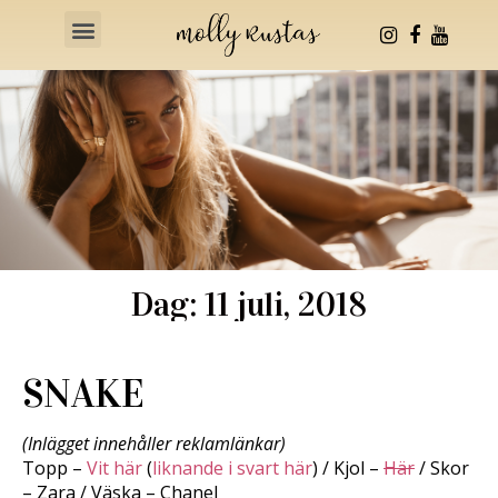
Health & Fitness
Dag: 11 juli, 2018
SNAKE
(Inlägget innehåller reklamlänkar)
Topp –
Vit här
(
liknande i svart här
) / Kjol –
Här
/ Skor
– Zara / Väska – Chanel