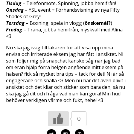
Tisdag
– Telefonmöte, Spinning, jobba hemifrån!
Onsdag
– YSL event + Förhandsvisning av nya Fifty
Shades of Grey!
Torsdag
– Boxning, spela in vlogg (
önskemål?
)
Fredag
– Träna, jobba hemifrån, myskväll med Alina
<3
Nu ska jag iväg till läkaren för att visa upp mina
envisa och irriterade eksem jag har fått i ansiktet. Ni
som följer mig på snapchat kanske såg när jag bad
om eran hjälp förra helgen angående mitt eksem på
halsen? fick så mycket bra tips – tack för det! Ni är så
engagerade och snälla <3 Men nu har det även blivit i
ansiktet och det kliar och sticker som bara den, så nu
ska jag gå dit och fråga vad man kan göra! Min hud
behöver verkligen värme och fukt, hehe! <3
0
K
K
K