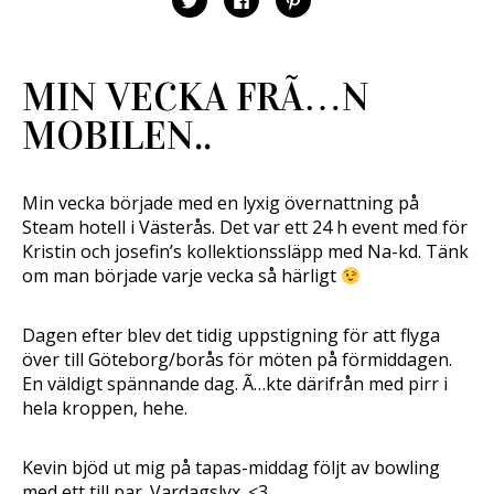
l
l
l
i
i
i
c
c
c
k
k
k
a
a
a
f
f
f
MIN VECKA FRÃ…N
ö
ö
ö
r
r
r
a
a
a
MOBILEN..
t
t
t
t
t
t
d
d
d
e
e
e
l
l
l
a
a
a
Min vecka började med en lyxig övernattning på
p
p
t
å
å
i
Steam hotell i Västerås. Det var ett 24 h event med för
T
F
l
w
a
l
Kristin och josefin’s kollektionssläpp med Na-kd. Tänk
i
c
P
om man började varje vecka så härligt
t
e
i
t
b
n
e
o
t
r
o
e
(
k
r
Dagen efter blev det tidig uppstigning för att flyga
Ö
(
e
p
Ö
s
över till Göteborg/borås för möten på förmiddagen.
p
p
t
n
p
(
En väldigt spännande dag. Ã…kte därifrån med pirr i
a
n
Ö
hela kroppen, hehe.
s
a
p
i
s
p
e
i
n
t
e
a
t
t
s
Kevin bjöd ut mig på tapas-middag följt av bowling
n
t
i
y
n
e
med ett till par. Vardagslyx. <3