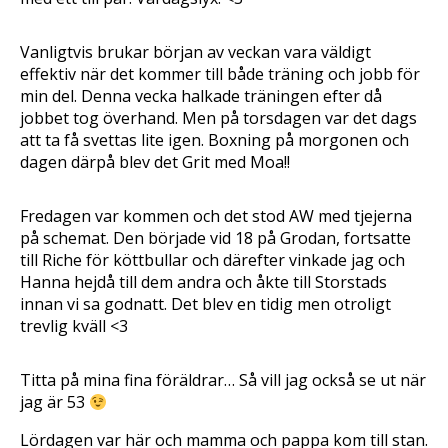
t
y
t
t
t
t
f
t
n
ö
f
y
Vanligtvis brukar början av veckan vara väldigt
n
ö
t
s
n
t
effektiv när det kommer till både träning och jobb för
t
s
f
e
t
ö
min del. Denna vecka halkade träningen efter då
r
e
n
)
r
s
jobbet tog överhand. Men på torsdagen var det dags
)
t
e
att ta få svettas lite igen. Boxning på morgonen och
r
dagen därpå blev det Grit med Moa!!
)
Fredagen var kommen och det stod AW med tjejerna
på schemat. Den började vid 18 på Grodan, fortsatte
till Riche för köttbullar och därefter vinkade jag och
Hanna hejdå till dem andra och åkte till Storstads
innan vi sa godnatt. Det blev en tidig men otroligt
trevlig kväll <3
Titta på mina fina föräldrar… Så vill jag också se ut när
jag är 53
Lördagen var här och mamma och pappa kom till stan.