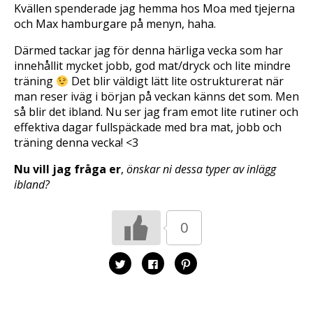
Kvällen spenderade jag hemma hos Moa med tjejerna
och Max hamburgare på menyn, haha.
Därmed tackar jag för denna härliga vecka som har
innehållit mycket jobb, god mat/dryck och lite mindre
träning
Det blir väldigt lätt lite ostrukturerat när
man reser iväg i början på veckan känns det som. Men
så blir det ibland. Nu ser jag fram emot lite rutiner och
effektiva dagar fullspäckade med bra mat, jobb och
träning denna vecka! <3
Nu vill jag fråga er
,
önskar ni dessa typer av inlägg
ibland?
0
K
K
K
l
l
l
i
i
i
c
c
c
k
k
k
a
a
a
f
f
f