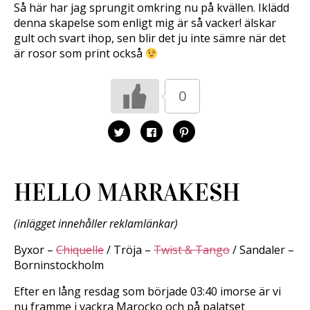
Så här har jag sprungit omkring nu på kvällen. Iklädd
denna skapelse som enligt mig är så vacker! älskar
gult och svart ihop, sen blir det ju inte sämre när det
är rosor som print också
0
K
K
K
l
l
l
i
i
i
c
c
c
k
k
k
a
a
a
f
f
f
HELLO MARRAKESH
ö
ö
ö
r
r
r
a
a
a
t
t
t
t
t
t
(inlägget innehåller reklamlänkar)
d
d
d
e
e
e
l
l
l
Byxor –
Chiquelle
/ Tröja –
Twist & Tango
/ Sandaler –
a
a
a
p
p
t
Borninstockholm
å
å
i
T
F
l
w
a
l
Efter en lång resdag som började 03:40 imorse är vi
i
c
P
t
e
i
nu framme i vackra Marocko och på palatset