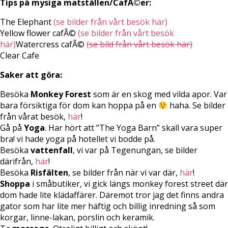
Tips på mysiga matställen/CafÃ©er:
The Elephant
(se bilder från vårt besök här)
Yellow flower cafÃ©
(se bilder från vårt besök
här)
Watercress cafÃ©
(se bild från vårt besök här)
Clear Cafe
Saker att göra:
Besöka
Monkey Forest
som är en skog med vilda apor. Var
bara försiktiga för dom kan hoppa på en
haha. Se bilder
från vårat besök,
här
!
Gå på
Yoga
. Har hört att ”The Yoga Barn” skall vara super
bra! vi hade yoga på hotellet vi bodde på.
Besöka
vattenfall
, vi var på Tegenungan, se bilder
därifrån,
här
!
Besöka
Risfälten
, se bilder från när vi var där,
här
!
Shoppa
i småbutiker, vi gick längs monkey forest street där
dom hade lite klädaffärer. Däremot tror jag det finns andra
gator som har lite mer häftig och billig inredning så som
korgar, linne-lakan, porslin och keramik.