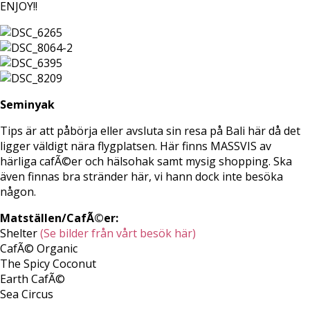
ENJOY!!
Seminyak
Tips är att påbörja eller avsluta sin resa på Bali här då det
ligger väldigt nära flygplatsen. Här finns MASSVIS av
härliga cafÃ©er och hälsohak samt mysig shopping. Ska
även finnas bra stränder här, vi hann dock inte besöka
någon.
Matställen/CafÃ©er:
Shelter
(Se bilder från vårt besök här)
CafÃ© Organic
The Spicy Coconut
Earth CafÃ©
Sea Circus