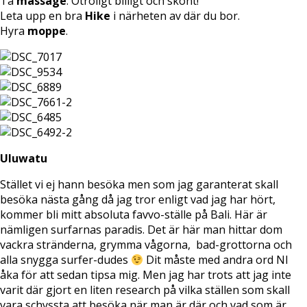
Ta
massage
. Otroligt billigt och skönt!
Leta upp en bra
Hike
i närheten av där du bor.
Hyra
moppe
.
Uluwatu
Stället vi ej hann besöka men som jag garanterat skall
besöka nästa gång då jag tror enligt vad jag har hört,
kommer bli mitt absoluta favvo-ställe på Bali. Här är
nämligen surfarnas paradis. Det är här man hittar dom
vackra stränderna, grymma vågorna, bad-grottorna och
alla snygga surfer-dudes
Dit måste med andra ord NI
åka för att sedan tipsa mig. Men jag har trots att jag inte
varit där gjort en liten research på vilka ställen som skall
vara schyssta att besöka när man är där och vad som är