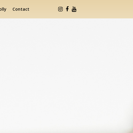
lly
Contact