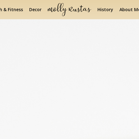
h & Fitness
Decor
History
About Mo