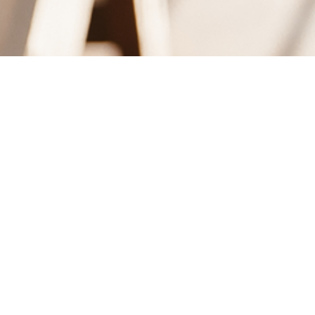
END LOOK.
er reklamlänkar)