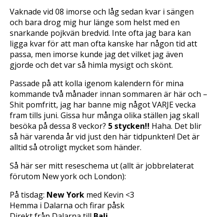
Vaknade vid 08 imorse och låg sedan kvar i sängen
och bara drog mig hur länge som helst med en
snarkande pojkvän bredvid. Inte ofta jag bara kan
ligga kvar för att man ofta kanske har någon tid att
passa, men imorse kunde jag det vilket jag även
gjorde och det var så himla mysigt och skönt.
Passade på att kolla igenom kalendern för mina
kommande två månader innan sommaren är här och –
Shit pomfritt, jag har banne mig något VARJE vecka
fram tills juni. Gissa hur många olika ställen jag skall
besöka på dessa 8 veckor?
5 stycken!!
Haha. Det blir
så här varenda år vid just den här tidpunkten! Det är
alltid så otroligt mycket som händer.
Så här ser mitt reseschema ut (allt är jobbrelaterat
förutom New york och London):
På tisdag:
New York
med Kevin <3
Hemma i Dalarna och firar påsk
Direkt från Dalarna till
Bali