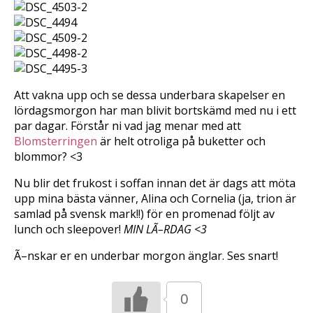
t
t
t
d
d
d
e
e
e
l
l
l
a
a
a
p
p
t
å
å
i
T
F
l
w
a
l
i
c
P
t
e
i
Att vakna upp och se dessa underbara skapelser en
t
b
n
e
o
t
lördagsmorgon har man blivit bortskämd med nu i ett
r
o
e
(
k
r
par dagar. Förstår ni vad jag menar med att
Ö
(
e
p
Ö
s
Blomsterringen
är helt otroliga på buketter och
p
p
t
blommor? <3
n
p
(
a
n
Ö
s
a
p
i
s
p
Nu blir det frukost i soffan innan det är dags att möta
e
i
n
upp mina bästa vänner, Alina och Cornelia (ja, trion är
t
e
a
t
t
s
samlad på svensk mark!!) för en promenad följt av
n
t
i
y
n
e
lunch och sleepover!
MIN LÃ–RDAG <3
t
y
t
t
t
t
f
t
n
Ã–nskar er en underbar morgon änglar. Ses snart!
ö
f
y
n
ö
t
s
n
t
t
s
f
e
t
ö
0
r
e
n
)
r
s