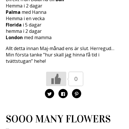
Hemma i 2 dagar
Palma
med Hanna
Hemma i en vecka
Florida
i 5 dagar
hemma i 2 dagar
London
med mamma
Allt detta innan Maj-månad ens är slut. Herregud…
Min första tanke ”hur skall jag hinna få tid i
tvättstugan” hehe!
0
K
K
K
l
l
l
i
i
i
c
c
c
k
k
k
a
a
a
f
f
f
SOOO MANY FLOWERS
ö
ö
ö
r
r
r
a
a
a
t
t
t