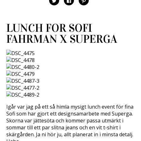
)
r
s
l
l
l
)
t
i
i
i
e
c
c
c
r
k
k
k
)
a
a
a
f
f
f
LUNCH FOR SOFI
ö
ö
ö
r
r
r
a
a
a
FAHRMAN X SUPERGA
t
t
t
t
t
t
d
d
d
e
e
e
l
l
l
a
a
a
p
p
t
å
å
i
T
F
l
w
a
l
i
c
P
t
e
i
t
b
n
e
o
t
r
o
e
(
k
r
Ö
(
e
p
Ö
s
p
p
t
Igår var jag på ett så himla mysigt lunch event för fina
n
p
(
a
n
Ö
Sofi som har gjort ett designsamarbete med Superga.
s
a
p
Skorna var jättesöta och kommer passa utmärkt i
i
s
p
e
i
n
sommar till ett par slitna jeans och en vit t-shirt i
t
e
a
t
t
s
skärgården. Ja ni hör ju, allt planerat in i minsta detalj.
n
t
i
y
n
e