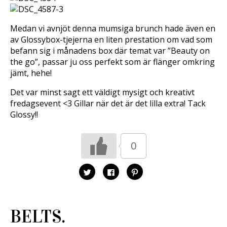
Medan vi avnjöt denna mumsiga brunch hade även en
av Glossybox-tjejerna en liten prestation om vad som
befann sig i månadens box där temat var ”Beauty on
the go”, passar ju oss perfekt som är flänger omkring
jämt, hehe!
Det var minst sagt ett väldigt mysigt och kreativt
fredagsevent <3 Gillar när det är det lilla extra! Tack
Glossy!!
0
K
K
K
l
l
l
i
i
i
c
c
c
k
k
k
a
a
a
f
f
f
BELTS.
ö
ö
ö
r
r
r
a
a
a