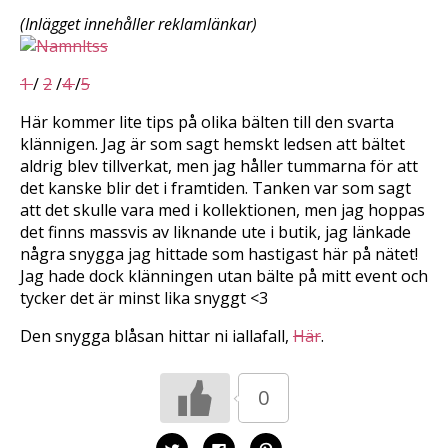
t
t
t
t
t
t
(Inlägget innehåller reklamlänkar)
d
d
d
e
e
e
l
l
l
a
a
a
p
p
t
1
/
2
/
4
/
5
å
å
i
T
F
l
w
a
l
Här kommer lite tips på olika bälten till den svarta
i
c
P
t
e
i
klännigen. Jag är som sagt hemskt ledsen att bältet
t
b
n
aldrig blev tillverkat, men jag håller tummarna för att
e
o
t
r
o
e
det kanske blir det i framtiden. Tanken var som sagt
(
k
r
Ö
(
e
att det skulle vara med i kollektionen, men jag hoppas
p
Ö
s
p
p
t
det finns massvis av liknande ute i butik, jag länkade
n
p
(
a
n
Ö
några snygga jag hittade som hastigast här på nätet!
s
a
p
i
s
p
Jag hade dock klänningen utan bälte på mitt event och
e
i
n
tycker det är minst lika snyggt <3
t
e
a
t
t
s
n
t
i
y
n
e
Den snygga blåsan hittar ni iallafall,
Här
.
t
y
t
t
t
t
f
t
n
ö
f
y
n
ö
t
0
s
n
t
t
s
f
e
t
ö
r
e
n
K
K
K