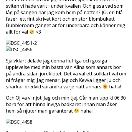
T
F
l
w
a
l
sviten vi hade varit i under kvällen. Och gissa vad som
i
c
P
låg på sängen när jag kom hem på natten? JO, en blå
t
e
i
t
b
n
fazer, ett fint skrivet kort och en stor blombukett.
e
o
t
r
o
e
Bubbleroom gänget är för underbara och känner mig
(
k
r
Ö
(
e
allt för väl
<3
p
Ö
s
p
p
t
n
p
(
a
n
Ö
s
a
p
i
s
p
e
i
n
t
e
a
Självklart delade jag denna fluffiga och gosiga
t
t
s
n
t
i
upplevelse med min bästa vän Alina som annars bor
y
n
e
t
y
t
på andra sidan jordklotet. Det va väl ett solklart val om
t
t
t
f
t
n
ni frågar mig. Jag menar, jag och Kevva ligger ju och
ö
f
y
snarkar bredvid varandra varje natt annars
haha!
n
ö
t
s
n
t
t
s
f
e
t
ö
Och OJ va vi njöt. Jag och min tjej. Går man upp kl 06:30
r
e
n
bara för att hinna inviga badkaret innan man åker
)
r
s
)
t
hem så njuter man garanterat
haha!
e
r
)