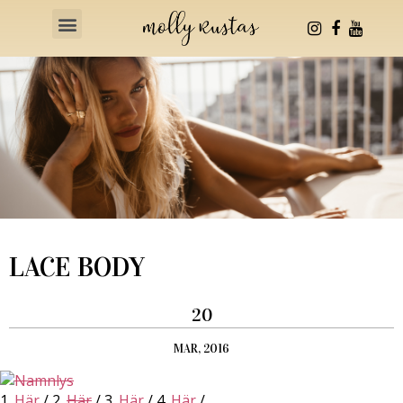
Health & Fitness
LACE BODY
20
MAR, 2016
1.
Här
/ 2.
Här
/ 3.
Här
/ 4.
Här
/