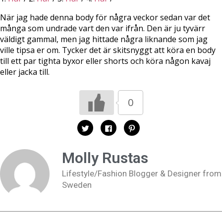
När jag hade denna body för några veckor sedan var det
många som undrade vart den var ifrån. Den är ju tyvärr
väldigt gammal, men jag hittade några liknande som jag
ville tipsa er om. Tycker det är skitsnyggt att köra en body
till ett par tighta byxor eller shorts och köra någon kavaj
eller jacka till.
0
K
K
K
l
l
l
i
i
i
c
c
c
k
k
k
Molly Rustas
a
a
a
f
f
f
ö
ö
ö
Lifestyle/Fashion Blogger & Designer from
r
r
r
a
a
a
Sweden
t
t
t
t
t
t
d
d
d
e
e
e
l
l
l
a
a
a
p
p
t