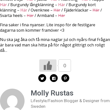
Här
/ Burgundy långklänning –
Här
/ Burgundy kort
klänning –
Här
/ Ovenknee –
Här
/ Fjäderklackar –
Här
/
Svarta heels –
Här
/ Armband –
Här
Fina saker i fina nyanser. Lite inspo för de festligare
dagarna som kommer framöver <3
Nu ska jag åka och få mina naglar jul och nyårs-fina! Frågan
är bara vad man ska hitta på för något glittrigt och roligt
då…
0
K
K
K
l
l
l
i
i
i
c
c
c
k
k
k
Molly Rustas
a
a
a
f
f
f
ö
ö
ö
Lifestyle/Fashion Blogger & Designer from
r
r
r
a
a
a
Sweden
t
t
t
t
t
t