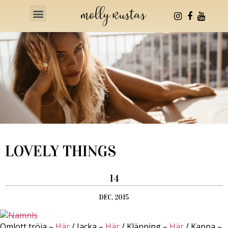
Health & Fitness
LOVELY THINGS
14
DEC, 2015
Omlott tröja –
Här
/ Jacka –
Här
/ Klänning –
Här
/ Kappa –