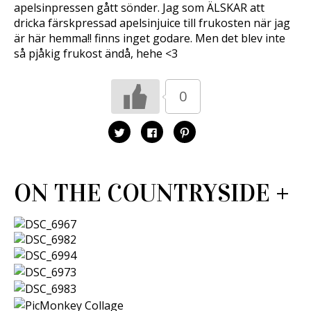
apelsinpressen gått sönder. Jag som ÄLSKAR att
dricka färskpressad apelsinjuice till frukosten när jag
är här hemma!! finns inget godare. Men det blev inte
så pjåkig frukost ändå, hehe <3
0
K
K
K
l
l
l
i
i
i
c
c
c
k
k
k
a
a
a
f
f
f
ON THE COUNTRYSIDE +
ö
ö
ö
r
r
r
a
a
a
t
t
t
t
t
t
d
d
d
e
e
e
l
l
l
a
a
a
p
p
t
å
å
i
T
F
l
w
a
l
i
c
P
t
e
i