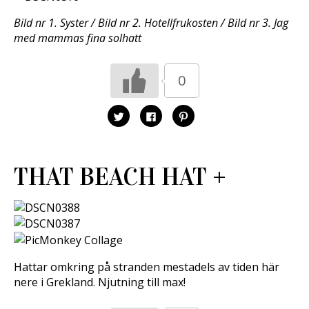
Bild nr 1. Syster / Bild nr 2. Hotellfrukosten / Bild nr 3. Jag
med mammas fina solhatt
0
K
K
K
l
l
l
i
i
i
c
c
c
k
k
k
a
a
a
f
f
f
THAT BEACH HAT +
ö
ö
ö
r
r
r
a
a
a
t
t
t
t
t
t
d
d
d
e
e
e
l
l
l
a
a
a
p
p
t
å
å
i
T
F
l
Hattar omkring på stranden mestadels av tiden här
w
a
l
i
c
P
nere i Grekland. Njutning till max!
t
e
i
t
b
n
e
o
t