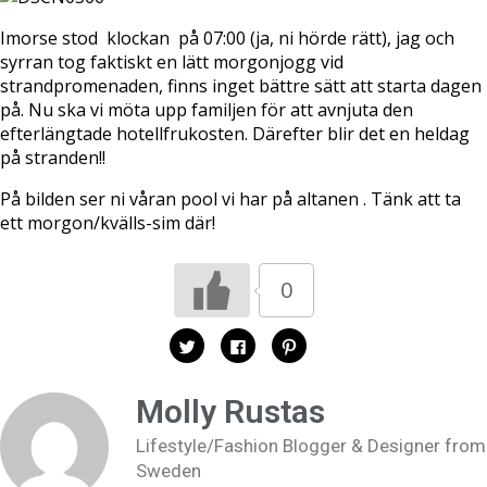
Imorse stod klockan på 07:00 (ja, ni hörde rätt), jag och
syrran tog faktiskt en lätt morgonjogg vid
strandpromenaden, finns inget bättre sätt att starta dagen
på. Nu ska vi möta upp familjen för att avnjuta den
efterlängtade hotellfrukosten. Därefter blir det en heldag
på stranden!!
På bilden ser ni våran pool vi har på altanen . Tänk att ta
ett morgon/kvälls-sim där!
0
K
K
K
l
l
l
i
i
i
c
c
c
k
k
k
Molly Rustas
a
a
a
f
f
f
ö
ö
ö
Lifestyle/Fashion Blogger & Designer from
r
r
r
a
a
a
Sweden
t
t
t
t
t
t