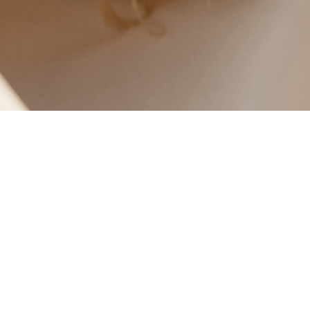
IN MY
Dessa saker hitta