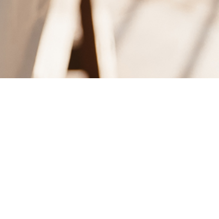
 PURSE +
r ni alltid i min handväska när jag är ute på språng /