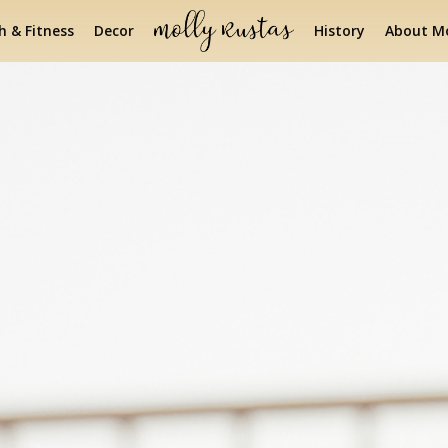
h & Fitness
Decor
History
About Mo