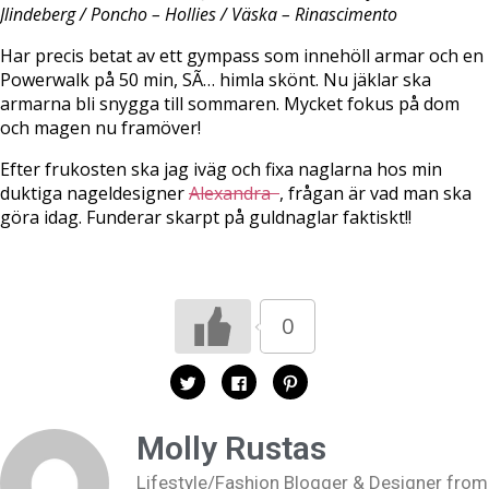
Jlindeberg / Poncho – Hollies / Väska – Rinascimento
Har precis betat av ett gympass som innehöll armar och en
Powerwalk på 50 min, SÃ… himla skönt. Nu jäklar ska
armarna bli snygga till sommaren. Mycket fokus på dom
och magen nu framöver!
Efter frukosten ska jag iväg och fixa naglarna hos min
duktiga nageldesigner
Alexandra
, frågan är vad man ska
göra idag. Funderar skarpt på guldnaglar faktiskt!!
0
K
K
K
l
l
l
i
i
i
c
c
c
k
k
k
Molly Rustas
a
a
a
f
f
f
ö
ö
ö
Lifestyle/Fashion Blogger & Designer from
r
r
r