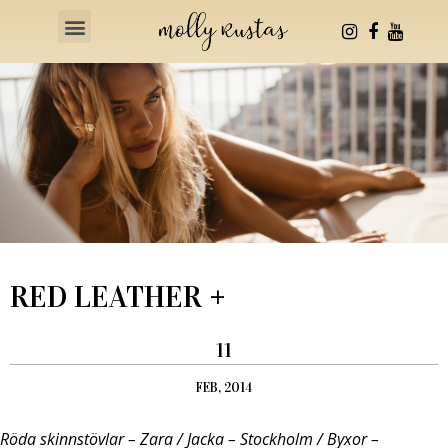
Health & Fitness
RED LEATHER +
11
FEB, 2014
Röda skinnstövlar – Zara / Jacka – Stockholm / Byxor –