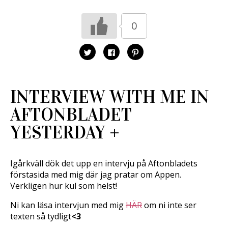
0
K
K
K
l
l
l
i
i
i
c
c
c
k
k
k
a
a
a
f
f
f
INTERVIEW WITH ME IN
ö
ö
ö
r
r
r
a
a
a
AFTONBLADET
t
t
t
t
t
t
d
d
d
YESTERDAY +
e
e
e
l
l
l
a
a
a
p
p
t
å
å
i
T
F
l
Igårkväll dök det upp en intervju på Aftonbladets
w
a
l
i
c
P
förstasida med mig där jag pratar om Appen.
t
e
i
Verkligen hur kul som helst!
t
b
n
e
o
t
r
o
e
(
k
r
Ni kan läsa intervjun med mig
HÄR
om ni inte ser
Ö
(
e
texten så tydligt
<3
p
Ö
s
p
p
t
n
p
(