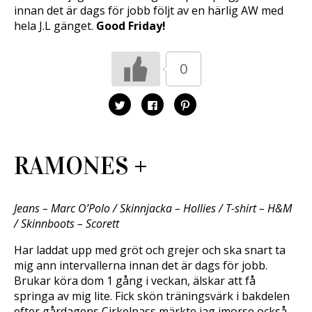
s
a
p
innan det är dags för jobb följt av en härlig AW med
i
s
p
hela J.L gänget.
Good Friday!
e
i
n
t
e
a
t
t
s
n
t
i
y
n
e
0
t
y
t
t
t
t
f
t
n
ö
f
y
n
ö
t
K
K
K
s
n
t
l
l
l
t
s
f
i
i
i
e
t
ö
c
c
c
r
e
n
k
k
k
)
r
s
a
a
a
)
t
f
f
f
RAMONES +
e
ö
ö
ö
r
r
r
r
)
a
a
a
t
t
t
t
t
t
d
d
d
Jeans – Marc O’Polo / Skinnjacka – Hollies / T-shirt – H&M
e
e
e
l
l
l
/ Skinnboots – Scorett
a
a
a
p
p
t
å
å
i
Har laddat upp med gröt och grejer och ska snart ta
T
F
l
w
a
l
mig ann intervallerna innan det är dags för jobb.
i
c
P
t
e
i
Brukar köra dom 1 gång i veckan, älskar att få
t
b
n
springa av mig lite. Fick skön träningsvärk i bakdelen
e
o
t
r
o
e
efter gårdagens Cirkelpass märkte jag imorse också
(
k
r