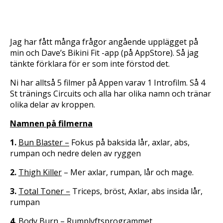
allt som allt 5 minuter så vilar ni i 1-2 min och kör
sedan en eller två gånger till.
Om ni sedan orkar ett till cirkelpass kan ni gå över på
film nr 2 och göra detsamma som på film nummer ett.
Kör de 5 övningarna i 1 minut på varje och vila sedan
1-2 minuter och REPEAT. 2-3 gånger.
Ni kan alltså dela upp de olika cirklarna hur ni vill. Om
ni orkar köra två st olika cirklar per dag, om ni delar
upp allt på en vecka eller hur ni gör.
Angående tyngden på vikterna så är det helt upp till
var och en hur stark man är och hur mycket man
orkar. Känn av första gången du kör hur mycket du
orkar, det är omöjligt för mig att tala om det för er
här bakom dataskärmen.
Okej.
Hoppas ni förstod?
Annars är det bara att
fråga, jag förklarar mer än gärna
<3
( För er som inte laddat ner min och Dave’s träningsApp