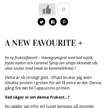
a
n
Ö
s
a
p
0
i
s
p
e
i
n
t
e
a
t
t
s
n
t
i
K
K
K
y
n
e
l
l
l
t
y
t
i
i
i
t
t
t
c
c
c
f
t
n
k
k
k
ö
f
y
a
a
a
n
ö
t
f
f
f
A NEW FAVOURITE +
s
n
t
ö
ö
ö
t
s
f
r
r
r
e
t
ö
a
a
a
r
e
n
t
t
t
)
r
s
t
t
t
)
t
d
d
d
En ny frukostfavorit – Havregrynsgröt med kall mjölk,
e
e
e
e
r
l
l
l
frysta hallon och Caramel Syrup (en siraps liknande sås
)
a
a
a
p
p
t
utan socker med smak av karamell/kola) /
å
å
i
T
F
l
w
a
l
Detta är så otroligt gott. Oftast brukar jag även
i
c
P
t
e
i
tillsätta protein i gröten för att få extra av det. Denna
t
b
n
gång fick det bli Cappuccino protein.
e
o
t
r
o
e
(
k
r
Ö
(
e
Vad säger ni om denna frukost…?
p
Ö
s
p
p
t
n
p
(
Nu laddar jag inför ett tungt benpass på gymmet
a
n
Ö