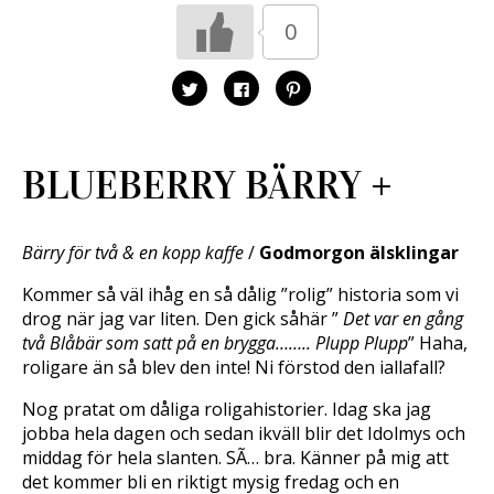
0
K
K
K
l
l
l
i
i
i
c
c
c
k
k
k
a
a
a
f
f
f
BLUEBERRY BÄRRY +
ö
ö
ö
r
r
r
a
a
a
t
t
t
t
t
t
d
d
d
Bärry för två & en kopp kaffe
/
Godmorgon älsklingar
e
e
e
l
l
l
a
a
a
Kommer så väl ihåg en så dålig ”rolig” historia som vi
p
p
t
å
å
i
drog när jag var liten. Den gick såhär ”
Det var en gång
T
F
l
w
a
l
två Blåbär som satt på en brygga…….. Plupp Plupp
” Haha,
i
c
P
t
e
i
roligare än så blev den inte! Ni förstod den iallafall?
t
b
n
e
o
t
r
o
e
Nog pratat om dåliga roligahistorier. Idag ska jag
(
k
r
Ö
(
e
jobba hela dagen och sedan ikväll blir det Idolmys och
p
Ö
s
middag för hela slanten. SÃ… bra. Känner på mig att
p
p
t
n
p
(
det kommer bli en riktigt mysig fredag och en
a
n
Ö