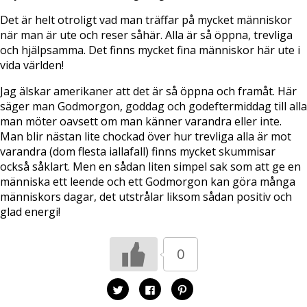
Det är helt otroligt vad man träffar på mycket människor
när man är ute och reser såhär. Alla är så öppna, trevliga
och hjälpsamma. Det finns mycket fina människor här ute i
vida världen!
Jag älskar amerikaner att det är så öppna och framåt. Här
säger man Godmorgon, goddag och godeftermiddag till alla
man möter oavsett om man känner varandra eller inte.
Man blir nästan lite chockad över hur trevliga alla är mot
varandra (dom flesta iallafall) finns mycket skummisar
också såklart. Men en sådan liten simpel sak som att ge en
människa ett leende och ett Godmorgon kan göra många
människors dagar, det utstrålar liksom sådan positiv och
glad energi!
0
K
K
K
l
l
l
i
i
i