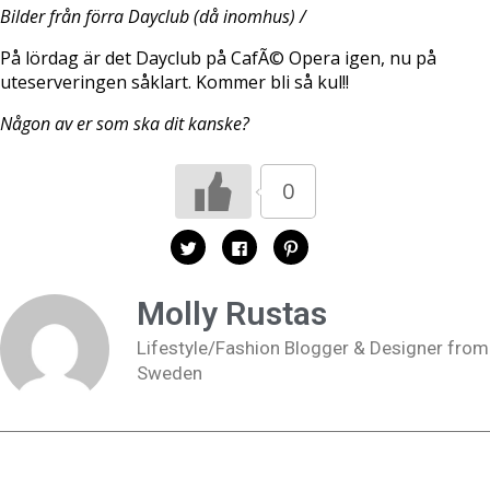
Bilder från förra Dayclub (då inomhus) /
På lördag är det Dayclub på CafÃ© Opera igen, nu på
uteserveringen såklart. Kommer bli så kul!!
Någon av er som ska dit kanske?
0
K
K
K
l
l
l
i
i
i
c
c
c
k
k
k
Molly Rustas
a
a
a
f
f
f
ö
ö
ö
Lifestyle/Fashion Blogger & Designer from
r
r
r
a
a
a
Sweden
t
t
t
t
t
t
d
d
d
e
e
e
l
l
l
a
a
a
p
p
t
å
å
i
T
F
l