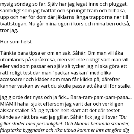
mysig söndag so far. Själv har jag legat inne och pluggat,
samtidigt som jag tvättat och sprungit fram och tillbaka,
upp och ner för dom där jäklarns långa trapporna ner till
tvättstugan. Nu går mina ögon i kors och mina ben också,
tror jag.
Hur som helst.
Tänkte bara tipsa er om en sak. Såhär. Om man vill åka
utomlands på språkresa, men vet inte riktigt vart man vill
eller vad som passar en själv så tycker jag ni ska göra ett
rätt roligt test där man ”packar väskan” med olika
accesoarer och kläder som man får klicka på, därefter
känner väskan av vart du skulle passa att åka till för ställe.
Jag gjorde det nyss och ja fick… Bara-ram-pam-pam-paaa….
MIAMI! haha, sjukt eftersom jag varit där och verkligen
älskar stället. Så jag tycker helt klart att det där testet
kände av rätt bra vad jag gillar. Såhär fick jag till svar
”Du
gillar städer med personlighet. Och Miamis berömda stränder,
färgstarka byggnader och rika utbud kommer inte att göra dig