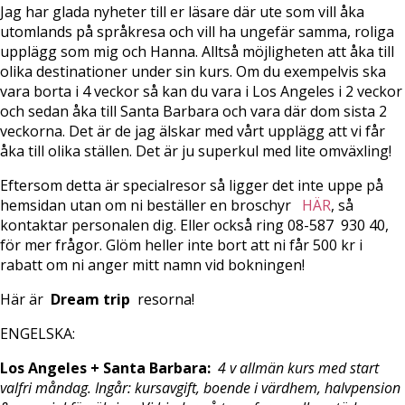
Jag har glada nyheter till er läsare där ute som vill åka
utomlands på språkresa och vill ha ungefär samma, roliga
upplägg som mig och Hanna. Alltså möjligheten att åka till
olika destinationer under sin kurs. Om du exempelvis ska
vara borta i 4 veckor så kan du vara i Los Angeles i 2 veckor
och sedan åka till Santa Barbara och vara där dom sista 2
veckorna. Det är de jag älskar med vårt upplägg att vi får
åka till olika ställen. Det är ju superkul med lite omväxling!
Eftersom detta är specialresor så ligger det inte uppe på
hemsidan utan om ni beställer en broschyr
HÄR
, så
kontaktar personalen dig. Eller också ring 08-587 930 40,
för mer frågor. Glöm heller inte bort att ni får 500 kr i
rabatt om ni anger mitt namn vid bokningen!
Här är
Dream trip
resorna!
ENGELSKA:
Los Angeles + Santa Barbara:
4 v allmän kurs med start
valfri måndag. Ingår: kursavgift, boende i värdhem, halvpension