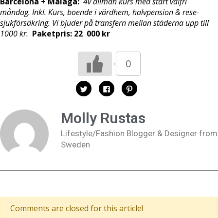
Barcelona + Malaga:
4v allmän kurs med start valfri
måndag. Inkl. Kurs, boende i värdhem, halvpension & rese-
sjukförsäkring. Vi bjuder på transfern mellan städerna upp till
1000 kr.
Paketpris: 22 000 kr
0
K
K
K
l
l
l
i
i
i
c
c
c
k
k
k
Molly Rustas
a
a
a
f
f
f
ö
ö
ö
Lifestyle/Fashion Blogger & Designer from
r
r
r
a
a
a
Sweden
t
t
t
t
t
t
d
d
d
e
e
e
l
l
l
a
a
a
p
p
t
å
å
i
T
F
l
w
a
l
i
c
P
Comments are closed for this article!
t
e
i
t
b
n