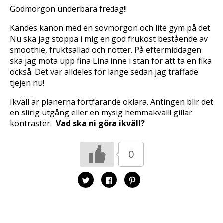
T
F
l
Godmorgon underbara fredag!!
w
a
l
i
c
P
t
e
i
Kändes kanon med en sovmorgon och lite gym på det.
t
b
n
e
o
t
Nu ska jag stoppa i mig en god frukost bestående av
r
o
e
(
k
r
smoothie, fruktsallad och nötter. På eftermiddagen
Ö
(
e
p
Ö
s
ska jag möta upp fina Lina inne i stan för att ta en fika
p
p
t
n
p
(
också. Det var alldeles för länge sedan jag träffade
a
n
Ö
tjejen nu!
s
a
p
i
s
p
e
i
n
t
e
a
Ikväll är planerna fortfarande oklara. Antingen blir det
t
t
s
en slirig utgång eller en mysig hemmakväll! gillar
n
t
i
y
n
e
kontraster.
Vad ska ni göra ikväll?
t
y
t
t
t
t
f
t
n
ö
f
y
n
ö
t
0
s
n
t
t
s
f
e
t
ö
r
e
n
)
r
s
K
K
K
)
t
l
l
l
e
i
i
i
r
c
c
c
)
k
k
k
a
a
a
f
f
f
ö
ö
ö