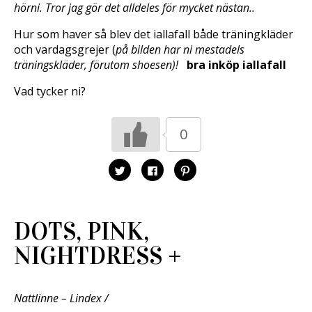
hörni. Tror jag gör det alldeles för mycket nästan..
Hur som haver så blev det iallafall både träningkläder
och vardagsgrejer (
på bilden har ni mestadels
träningskläder, förutom shoesen)!
bra inköp iallafall
Vad tycker ni?
0
K
K
K
l
l
l
i
i
i
c
c
c
k
k
k
a
a
a
f
f
f
DOTS, PINK,
ö
ö
ö
r
r
r
a
a
a
NIGHTDRESS +
t
t
t
t
t
t
d
d
d
e
e
e
l
l
l
a
a
a
Nattlinne – Lindex /
p
p
t
å
å
i