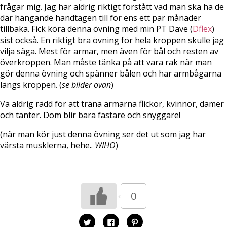
frågar mig. Jag har aldrig riktigt förstått vad man ska ha de
där hängande handtagen till för ens ett par månader
tillbaka. Fick köra denna övning med min PT Dave (
Dflex
)
sist också. En riktigt bra övning för hela kroppen skulle jag
vilja säga. Mest för armar, men även för bål och resten av
överkroppen. Man måste tänka på att vara rak när man
gör denna övning och spänner bålen och har armbågarna
längs kroppen. (
se bilder ovan
)
Va aldrig rädd för att träna armarna flickor, kvinnor, damer
och tanter. Dom blir bara fastare och snyggare!
(när man kör just denna övning ser det ut som jag har
värsta musklerna, hehe..
WIHO
)
0
K
K
K
l
l
l