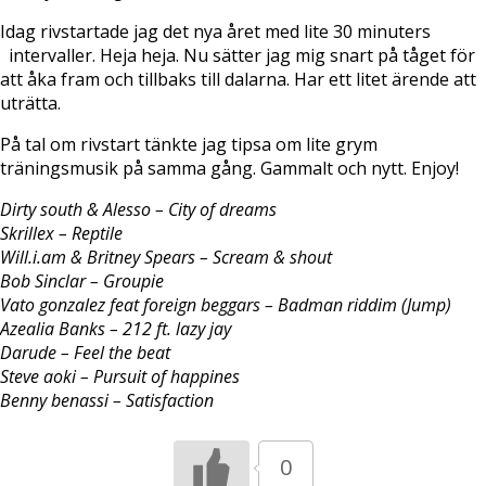
Idag rivstartade jag det nya året med lite 30 minuters
intervaller. Heja heja. Nu sätter jag mig snart på tåget för
att åka fram och tillbaks till dalarna. Har ett litet ärende att
uträtta.
På tal om rivstart tänkte jag tipsa om lite grym
träningsmusik på samma gång. Gammalt och nytt. Enjoy!
Dirty south & Alesso – City of dreams
Skrillex – Reptile
Will.i.am & Britney Spears – Scream & shout
Bob Sinclar – Groupie
Vato gonzalez feat foreign beggars – Badman riddim (Jump)
Azealia Banks – 212 ft. lazy jay
Darude – Feel the beat
Steve aoki – Pursuit of happines
Benny benassi – Satisfaction
0