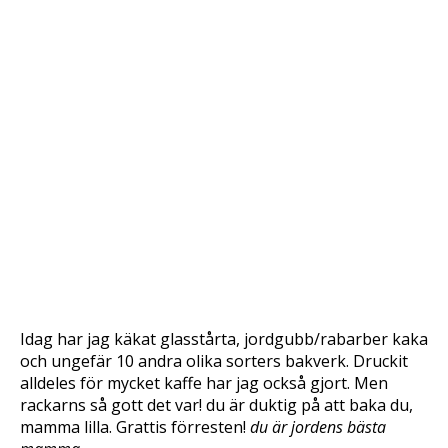
t
t
s
n
t
i
y
n
e
t
y
t
t
t
t
f
t
n
ö
f
y
n
ö
t
s
n
t
t
s
f
e
t
ö
r
e
n
)
r
s
)
t
e
r
)
Idag har jag käkat glasstårta, jordgubb/rabarber kaka
och ungefär 10 andra olika sorters bakverk. Druckit
alldeles för mycket kaffe har jag också gjort. Men
rackarns så gott det var! du är duktig på att baka du,
mamma lilla. Grattis förresten!
du är jordens bästa