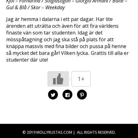
Kjol – Fornarina / Solglasögon – Giorgio Armani / Bälte –
Gul & Blå / Skor – Weekday
Jag är hemma i dalarna i ett par dagar. Har lite
ärenden att uträtta och även för att fira världens
finaste vän som tar studenten. Idag är det
mösspåtagning och jag ska stå på plats för att
knäppa massvis med fina bilder och pussa på henne
så mycket det bara går! Vilken lycka.. Grattis till alla er
studenter där ute!
1+
K
K
K
l
l
l
i
i
i
c
c
c
k
k
k
a
a
a
f
f
f
ö
ö
ö
r
r
r
a
a
a
t
t
t
© 2019 MOLLYRUSTAS.COM | ALL RIGHTS RESERVED.
t
t
t
d
d
d