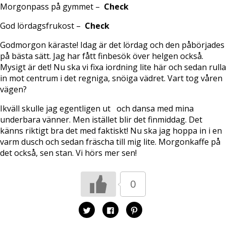
Morgonpass på gymmet –
Check
God lördagsfrukost –
Check
Godmorgon käraste! Idag är det lördag och den påbörjades
på bästa sätt. Jag har fått finbesök över helgen också.
Mysigt är det! Nu ska vi fixa iordning lite här och sedan rulla
in mot centrum i det regniga, snöiga vädret. Vart tog våren
vägen?
Ikväll skulle jag egentligen ut och dansa med mina
underbara vänner. Men istället blir det finmiddag. Det
känns riktigt bra det med faktiskt! Nu ska jag hoppa in i en
varm dusch och sedan fräscha till mig lite. Morgonkaffe på
det också, sen stan. Vi hörs mer sen!
0
K
K
K
l
l
l
i
i
i