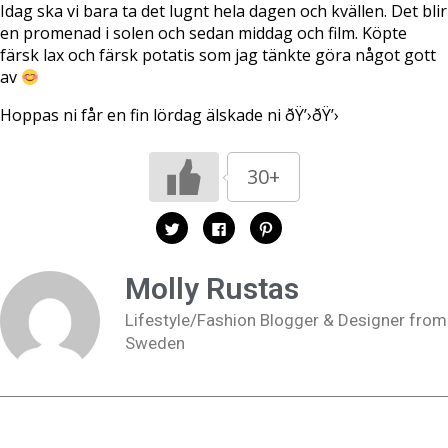
Idag ska vi bara ta det lugnt hela dagen och kvällen. Det blir
en promenad i solen och sedan middag och film. Köpte
färsk lax och färsk potatis som jag tänkte göra något gott
av
Hoppas ni får en fin lördag älskade ni ðŸ’›ðŸ’›
30+
K
K
K
l
l
l
i
i
i
c
c
c
k
k
k
Molly Rustas
a
a
a
f
f
f
ö
ö
ö
Lifestyle/Fashion Blogger & Designer from
r
r
r
a
a
a
Sweden
t
t
t
t
t
t
d
d
d
e
e
e
l
l
l
a
a
a
p
p
t
å
å
i
T
F
l