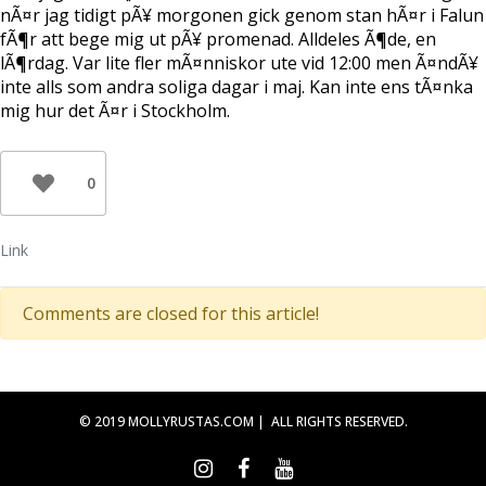
nÃ¤r jag tidigt pÃ¥ morgonen gick genom stan hÃ¤r i Falun
fÃ¶r att bege mig ut pÃ¥ promenad. Alldeles Ã¶de, en
lÃ¶rdag. Var lite fler mÃ¤nniskor ute vid 12:00 men Ã¤ndÃ¥
inte alls som andra soliga dagar i maj. Kan inte ens tÃ¤nka
mig hur det Ã¤r i Stockholm.
0
Link
Comments are closed for this article!
© 2019 MOLLYRUSTAS.COM | ALL RIGHTS RESERVED.