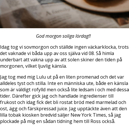
God morgon soliga lördag!!
Idag tog vi sovmorgon och ställde ingen väckarklocka, trots
det vaknade vi båda upp av oss själva vid 08. Så himla
underbart att vakna upp av att solen skiner den tiden på
morgonen, vilket ljuvlig känsla.
Jag tog med mig Lulu ut på en liten promenad och det var
alldeles tyst och stilla. Inte en människa ute, både en känsla
som är väldigt rofylld men också lite ledsam i och med dessa
tider. Därefter gick jag och handlade ingredienser till
frukost och idag fick det bli rostat bröd med marmelad och
ost, ägg och färskpressad juice. Jag upptäckte även att den
lilla tobak kiosken bredvid säljer New York Times, så jag
plockade på mig en sådan tidning hem till Ross också.