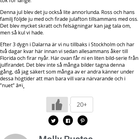
tok för länge.
Denna jul blev det ju också lite annorlunda. Ross och hans
familj följde ju med och firade julafton tillsammans med oss.
Det blev mycket skratt och felsägningar kan jag tala om,
men så kul vi hade.
Efter 3 dygn i Dalarna är vi nu tillbaks i Stockholm och har
två dagar kvar här innan vi sedan allesammans åker till
Florida och firar nyår. Här ovan får ni en liten bild-serie från
julfirandet. Det blev inte så många bilder tagna denna
gång, då jag säkert som många av er andra känner under
dessa högtider att man bara vill vara närvarande och i
”nuet” â¤ï¸
20+
K
K
K
l
l
l
i
i
i
c
c
c
k
k
k
a
a
a