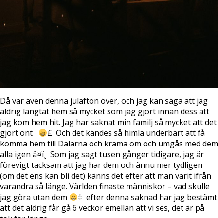
Då var även denna julafton över, och jag kan säga att jag
aldrig längtat hem så mycket som jag gjort innan dess att
jag kom hem hit. Jag har saknat min familj så mycket att det
gjort ont
£ Och det kändes så himla underbart att få
komma hem till Dalarna och krama om och umgås med dem
alla igen â¤ï¸ Som jag sagt tusen gånger tidigare, jag är
förevigt tacksam att jag har dem och ännu mer tydligen
(om det ens kan bli det) känns det efter att man varit ifrån
varandra så länge. Världen finaste människor – vad skulle
jag göra utan dem
‡ efter denna saknad har jag bestämt
att det aldrig får gå 6 veckor emellan att vi ses, det är på